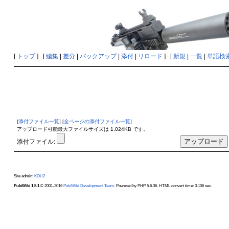
[
トップ
] [
編集
|
差分
|
バックアップ
|
添付
|
リロード
] [
新規
|
一覧
|
単語検
[
添付ファイル一覧
] [
全ページの添付ファイル一覧
]
アップロード可能最大ファイルサイズは 1,024KB です。
添付ファイル:
Site admin:
KOU2
PukiWiki 1.5.1
© 2001-2016
PukiWiki Development Team
. Powered by PHP 5.6.36. HTML convert time: 0.106 sec.