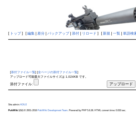
[
トップ
] [
編集
|
差分
|
バックアップ
|
添付
|
リロード
] [
新規
|
一覧
|
単語検
[
添付ファイル一覧
] [
全ページの添付ファイル一覧
]
アップロード可能最大ファイルサイズは 1,024KB です。
添付ファイル:
Site admin:
KOU2
PukiWiki 1.5.1
© 2001-2016
PukiWiki Development Team
. Powered by PHP 5.6.36. HTML convert time: 0.033 sec.