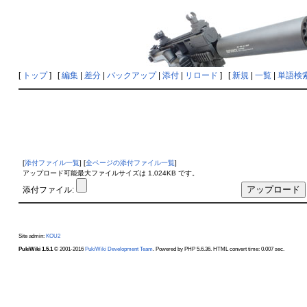
[
トップ
] [
編集
|
差分
|
バックアップ
|
添付
|
リロード
] [
新規
|
一覧
|
単語検
[
添付ファイル一覧
] [
全ページの添付ファイル一覧
]
アップロード可能最大ファイルサイズは 1,024KB です。
添付ファイル:
Site admin:
KOU2
PukiWiki 1.5.1
© 2001-2016
PukiWiki Development Team
. Powered by PHP 5.6.36. HTML convert time: 0.007 sec.