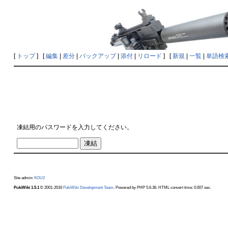
[
トップ
] [
編集
|
差分
|
バックアップ
|
添付
|
リロード
] [
新規
|
一覧
|
単語検
凍結用のパスワードを入力してください。
Site admin:
KOU2
PukiWiki 1.5.1
© 2001-2016
PukiWiki Development Team
. Powered by PHP 5.6.36. HTML convert time: 0.007 sec.