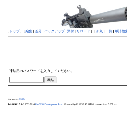
[
トップ
] [
編集
|
差分
|
バックアップ
|
添付
|
リロード
] [
新規
|
一覧
|
単語検
凍結用のパスワードを入力してください。
Site admin:
KOU2
PukiWiki 1.5.1
© 2001-2016
PukiWiki Development Team
. Powered by PHP 5.6.36. HTML convert time: 0.003 sec.