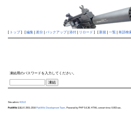
[
トップ
] [
編集
|
差分
|
バックアップ
|
添付
|
リロード
] [
新規
|
一覧
|
単語検
凍結用のパスワードを入力してください。
Site admin:
KOU2
PukiWiki 1.5.1
© 2001-2016
PukiWiki Development Team
. Powered by PHP 5.6.36. HTML convert time: 0.003 sec.