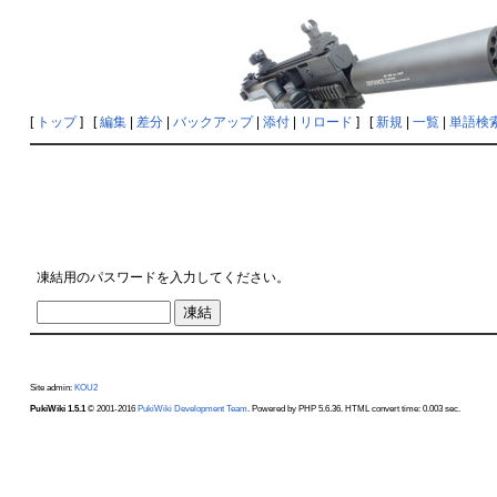
[
トップ
] [
編集
|
差分
|
バックアップ
|
添付
|
リロード
] [
新規
|
一覧
|
単語検
凍結用のパスワードを入力してください。
Site admin:
KOU2
PukiWiki 1.5.1
© 2001-2016
PukiWiki Development Team
. Powered by PHP 5.6.36. HTML convert time: 0.003 sec.