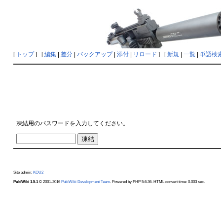
[
トップ
] [
編集
|
差分
|
バックアップ
|
添付
|
リロード
] [
新規
|
一覧
|
単語検
凍結用のパスワードを入力してください。
Site admin:
KOU2
PukiWiki 1.5.1
© 2001-2016
PukiWiki Development Team
. Powered by PHP 5.6.36. HTML convert time: 0.003 sec.