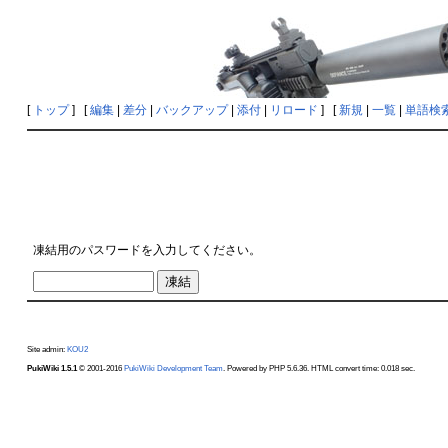
[
トップ
] [
編集
|
差分
|
バックアップ
|
添付
|
リロード
] [
新規
|
一覧
|
単語検
凍結用のパスワードを入力してください。
Site admin:
KOU2
PukiWiki 1.5.1
© 2001-2016
PukiWiki Development Team
. Powered by PHP 5.6.36. HTML convert time: 0.018 sec.