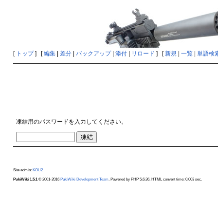
[
トップ
] [
編集
|
差分
|
バックアップ
|
添付
|
リロード
] [
新規
|
一覧
|
単語検
凍結用のパスワードを入力してください。
Site admin:
KOU2
PukiWiki 1.5.1
© 2001-2016
PukiWiki Development Team
. Powered by PHP 5.6.36. HTML convert time: 0.003 sec.