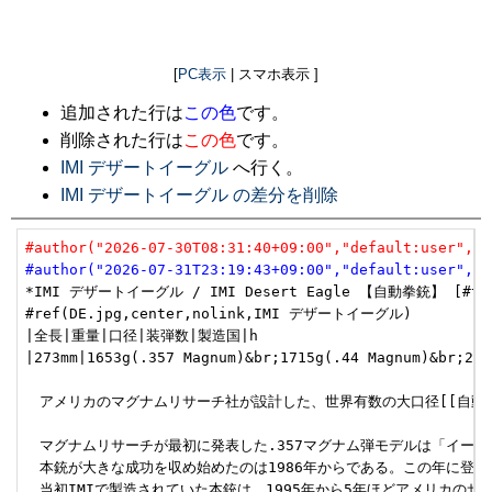
[
PC表示
| スマホ表示 ]
追加された行は
この色
です。
削除された行は
この色
です。
IMI デザートイーグル
へ行く。
IMI デザートイーグル の差分を削除
#author("2026-07-30T08:31:40+09:00","default:user","u
#author("2026-07-31T23:19:43+09:00","default:user","u
*IMI デザートイーグル / IMI Desert Eagle 【自動拳銃】 [#t6a0
#ref(DE.jpg,center,nolink,IMI デザートイーグル)

|全長|重量|口径|装弾数|製造国|h

|273mm|1653g(.357 Magnum)&br;1715g(.44 Magnum)&br;2
　アメリカのマグナムリサーチ社が設計した、世界有数の大口径[[自動拳銃
　マグナムリサーチが最初に発表した.357マグナム弾モデルは「イーグ
　本銃が大きな成功を収め始めたのは1986年からである。この年に登場
　当初IMIで製造されていた本銃は、1995年から5年ほどアメリカの