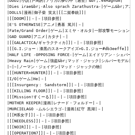
|DDD2|小説|戸馬的|アリカの夢の中（過去）&br;.44Magnum|

|Dies irae&br;-Also sprach Zarathustra-|ゲーム&br;ア
|DOLLS|漫画|御子柴 笑太|[[二挺拳銃]]|

|[[DOOM]]|－|－|項目参照|

|E'S OTHERWISE|アニメ|勇基 篤川|－|

|Fate/Grand Order|ゲーム|エミヤ・オルタ|一部攻撃モーショ
|GAD GUARD|アニメ|カタナ|－|

|[[GALACTICA/ギャラクティカ]]|－|－|項目参照|

|[[G.I.ジョー：漆黒のスネークアイズ>G.I.ジョー#db3eeffe]]|－
|HALF LIFE -OPPOSING FORCE-|ゲーム|エイドリアン・シェパード
|Heavy Rain|ゲーム|強盗&br;マッド・ジャック|シルバーモデル|

|~|~|ノーマン・ジェイデン|マッド・ジャックの物|

|[[HUNTER×HUNTER]]|－|－|項目参照|

|I/O|ゲーム|He|－|

|[[Insurgency： Sandstorm]]|－|－|項目参照|

|[[KILLING FLOOR]]|－|－|項目参照|

|[[Mission!すくーる]]|－|－|項目参照|

|MOTHER KEEPER|漫画|レナード・フォルドー|－|

|MURCIELAGO -ムルシエラゴ-|漫画|紅守 黒湖|－|

|[[M系女子]]|－|－|項目参照|

|[[NEEDLESS]]|－|－|項目参照|

|[[NOIR]]|－|－|項目参照|

|[[OPERATION7]]|－|－|項目参照|
