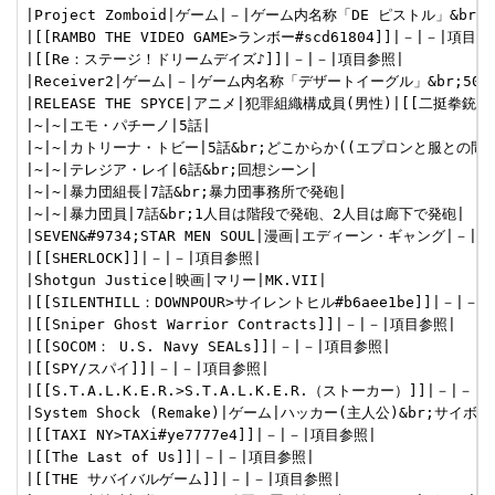
|Project Zomboid|ゲーム|－|ゲーム内名称「DE ピストル」&br;
|[[RAMBO THE VIDEO GAME>ランボー#scd61804]]|－|－|項目参照
|[[Re：ステージ！ドリームデイズ♪]]|－|－|項目参照|

|Receiver2|ゲーム|－|ゲーム内名称「デザートイーグル」&br;50口
|RELEASE THE SPYCE|アニメ|犯罪組織構成員(男性)|[[二挺拳銃]]|
|~|~|エモ・パチーノ|5話|

|~|~|カトリーナ・トビー|5話&br;どこからか((エプロンと服との間に
|~|~|テレジア・レイ|6話&br;回想シーン|

|~|~|暴力団組長|7話&br;暴力団事務所で発砲|

|~|~|暴力団員|7話&br;1人目は階段で発砲、2人目は廊下で発砲|

|SEVEN&#9734;STAR MEN SOUL|漫画|エディーン・ギャング|－|

|[[SHERLOCK]]|－|－|項目参照|

|Shotgun Justice|映画|マリー|MK.VII|

|[[SILENTHILL：DOWNPOUR>サイレントヒル#b6aee1be]]|－|－|
|[[Sniper Ghost Warrior Contracts]]|－|－|項目参照|

|[[SOCOM： U.S. Navy SEALs]]|－|－|項目参照|

|[[SPY/スパイ]]|－|－|項目参照|

|[[S.T.A.L.K.E.R.>S.T.A.L.K.E.R.（ストーカー）]]|－|－|
|System Shock (Remake)|ゲーム|ハッカー(主人公)&br;サイ
|[[TAXI NY>TAXi#ye7777e4]]|－|－|項目参照|

|[[The Last of Us]]|－|－|項目参照|

|[[THE サバイバルゲーム]]|－|－|項目参照|
