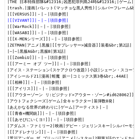
|THE 日本特殊部隊&#12316;凶悪犯罪列島24時&#12316;|ゲーム|藤
|trash.|漫画|バレット(マッチョな黒人男性)|シルバーフレーム&b
|[[VIVANT]]|－|－|項目参照|