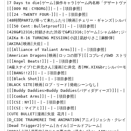
|7 Days to die|ゲーム|操作キャラ|ゲーム内名称「デザートヴァル
|[[009 RE：CYBORG]]|－|－|項目参照|

|[[24 -TWENTY FOUR-]]|－|－|項目参照|

|48時間PART2/帰って来たふたり|映画|チェリー・ギャンズ|シルバーモ
|[[50 Cent：Bulletproof]]|－|－|項目参照|

|428&#12316;封鎖された渋谷で&#12316;|ゲーム|シャム&br;ジャッ
|AIKa R-16 TURNING MISSION|小説|凪紗りさこ|麻酔弾|

|AKIRA|映画|大佐|－|

|[[Alliance of Valiant Arms]]|－|－|項目参照|

|American Dragons|映画|ロッコの部下|[[コブレイ/SWD スト
|[[Angel Beats!]]|－|－|項目参照|

|A級スナイプ!仁井北さん|漫画|仁井北 杏|MK.XIX&br;シルバーモデ
|[[BANG!!2]]|－|－|項目参照|

|[[Black Shot]]|－|－|項目参照|

|BLACK SITE|映画|ロブ・リード|発砲シーンなし|

|[[Buddy Daddies>Buddy Daddies(バディダディーズ)]]|－|－
|[[Combat Arms]]|－|－|項目参照|

|[[CSI：NY]]|－|－|項目参照|

|[[CSI：マイアミ]]|－|－|項目参照|

|CUTE BULLET|漫画|矢並 花月|－|

|D_CIDE TRAUMEREI THE ANIMATION|アニメ|ジェシカ・クレイボー
|Dead Trigger2|ゲーム|カイル|ゴールドフレーム|
