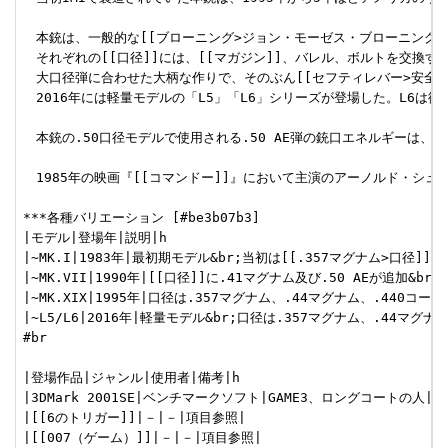
　本銃は、一般的な[[ブローニング>ジョン・モーゼス・ブローニング]
　それぞれの[[口径]]には、[[マガジン]]、バレル、ボルトを交換する
　大口径弾に合わせた大柄な作りで、そのぶん[[セフティレバー>安全装
　2016年には軽量モデルの「L5」「L6」シリーズが登場した。L6は従
　本銃の.50口径モデルで使用される.50 AE弾の銃口エネルギーは、[[A
　1985年の映画『[[コマンドー]]』において主演のアーノルド・
***各種バリエーション [#be3b07b3]

|モデル|登場年|説明|h

|~MK.I|1983年|最初期モデル&br;当初は[[.357マグナム>口径]
|~MK.VII|1990年|[[口径]]に.41マグナム及び.50 AEが追
|~MK.XIX|1995年|口径は.357マグナム、.44マグナム、.44
|~L5/L6|2016年|軽量モデル&br;口径は.357マグナム、.44
#br

|登場作品|ジャンル|使用者|備考|h

|3DMark 2001SE|ベンチマークソフト|GAME3、ロングコートの人|な
|[[6のトリガー]]|－|－|項目参照|

|[[007（ゲーム）]]|－|－|項目参照|
