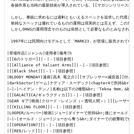
　各操作系も当時の最新技術が導入されている。[[マガジンリリース>マ
　しかし、拳銃に求めるには過剰ともいえるスペックを追求した代償として
　単純なスペックは優れているものの運用は現実的とは言えず、このためSO
　しかしOHWSの運用理念そのものは依然として必要なものとみなされており、後
　1997年には民間向けモデルとして「MARK23」が登場し販売されて
|登場作品|ジャンル|使用者|備考|h

|[[6のトリガー]]|－|－|項目参照|

|[[Alliance of Valiant Arms]]|－|－|項目参照|

|[[Black Shot]]|－|－|項目参照|

|BLOODY MONDAY|漫画|高木 竜之介|[[サプレッサー>減音器]]付き|
|darkSector|ゲーム|ナディア・スーデック|chapter4で所持&br
|~|~|ヘイデン・テンノ|名称は以下の2種類&br;「Tekna 9mm」&
|[[GALACTICA/ギャラクティカ]]|－|－|項目参照|

|GEAR ギア|映画|クロード・レインズ（＜透明人間＞）|[[レーザーサイ
|[[KILLING FLOOR]]|－|－|項目参照|

|LOOPER/ルーパー|映画|ジョー|ダイナーで所持&br;後にオールド・
|~|~|オールド・ジョー|ジョーから奪う&br;ダイナーでの銃撃戦で使用
|[[OPERATION7]]|－|－|項目参照|

|[[RED/レッド]]|－|－|項目参照|
