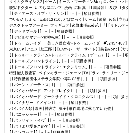
|タイムクライシス2|ゲーム|キース・マーティン&br;ロバート・バクスタ
|脱獄ドクター いのち屋エンマ|漫画|広田真|[[減音器]]及び[[タクテ
|[[ティアーズ・オブ・ザ・サン]]|－|－|項目参照|

|でいめんしょん！ぬ&#12316;どぱにっく|ゲーム|須藤 綾音|立ち絵で所持
|デスクトップアーミー|フィギュア|來野未明model|『[[リトルアーモリー]
|[[デッドプール]]|－|－|項目参照|

|[[デビルサマナー>女神転生]]|－|－|項目参照|

|[[トゥームレイダー 美しき逃亡者>トゥームレイダー#l2454487]]|
|東京ESP|アニメ|助三郎|[[LAM>レーザーサイト]]装着&br;[[サプレ
|[[トゥルー・クライム>トゥルー・クライム（ゲーム）]]|－|－|項目参
|[[ドールズフロントライン]]|－|－|項目参照|

|[[ドールズフロントライン2：エクシリウム]]|－|－|項目参照|

|特殊能力捜査官 ペインキラー・ジェーン|TVドラマ|ライリー・ジェンセ
|[[特例措置団体ステラ女学院中等科C3部]]|－|－|項目参照|

|[[バーン・ノーティス]]|－|－|項目参照|

|[[バイオハザード アウトブレイク]]|－|－|項目参照|

|[[バイオハザード ダークサイド・クロニクルズ]]|－|－|項目参照|

|[[バイナリー ドメイン]]|－|－|項目参照|

|バイバイ人類|漫画|神宮寺 凛子|事件現場に落ちていた物|

|[[パニッシャー]]|－|－|項目参照|

|[[パラサイト・イヴ]]|－|－|項目参照|

|[[パリより愛をこめて]]|－|－|項目参照|

|[[ハンコック]]|－|－|項目参照|
