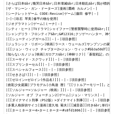
|さらば日本&br;慟哭日本&br;日本壊滅&br;日本動乱&br;我が標的は
|ザ・マシーン・ガン・ドーターズ|漫画|鷹崎 カルメン|－|

|シークレットゲーム CODE:Revise|ゲーム|藤田 修平|－|

|~|~|吹石 琴美|修平の物を使用|

|ジオグラマトン|ゲーム|ミーナ|－|

|シティ・ヒート|TVドラマ|シャイファー|警察襲撃時に使用&br;[[減音
|シャングリラ・フロンティア&br;&#12316;クソゲーハンター、神ゲ
|[[シューティングガール]]|－|－|項目参照|

|ジュラシック・リボーン|映画|ラース・ウェールズ|サンプソンの家にあ
|[[ジョン・ウィック チャプター2>ジョン・ウィック#bb3a50df]]|－
|知らないカノジョ|映画|ガロアス&br;(神林リク)|「蒼龍戦記」のダ
|[[スーサイド・スクワッド]]|－|－|項目参照|

|[[スプリンターセル]]|－|－|項目参照|

|[[スペシャルフォース]]|－|－|項目参照|

|[[せきさば!]]|－|－|項目参照|

|[[ゼロイン>ゼロイン(作品名)]]|－|－|項目参照|

|創彩少女庭園|プラモデル|小鳥遊 暦|『[[リトルアーモリー]]』とのコ
|[[ソルジャー>ソルジャー（映画）]]|－|－|項目参照|

|ソルジャー オブ フォーチュン2|ゲーム|ジョン・マリンス|－|

|[[ダイナマイト刑事（PS2版）>ダイナマイト刑事]]|－|－|項目参照|
|多重人格探偵サイコ|漫画|渡久地 菊夫|[[減音器]]付き&br;単行本4巻
|[[ターミネーター4>ターミネーター#s8fd1806]]|－|－|項目参照|
