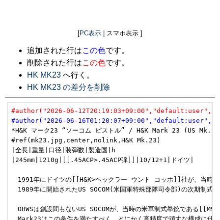
[
PC表示
| スマホ表示 ]
追加された行は
この色
です。
削除された行は
この色
です。
HK MK23
へ行く。
HK MK23 の差分を削除
#author("2026-06-12T20:19:03+09:00","default:user","u
#author("2026-06-16T01:20:07+09:00","default:user","u
*H&K マーク23 “ソーコム ピストル” / H&K Mark 23 (US Mk.23
#ref(mk23.jpg,center,nolink,H&K Mk.23)

|全長|重量|口径|装弾数|製造国|h

|245mm|1210g|[[.45ACP>.45ACP弾]]|10/12+1|ドイツ|

　1991年にドイツの[[H&K>ヘックラー ウント コッホ]]社が、当時開発中
　1989年に開始されたUS SOCOM(米国軍特殊部隊司令部)の次期制式拳
　OHWSは創設間もないUS SOCOMが、当時の米軍制式拳銃である[
　Mark23はこの条件を満たすべく、とにかく高精度で頑丈な構成に仕上が