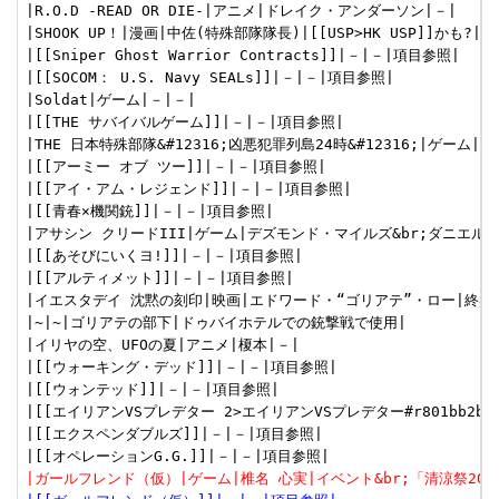
|R.O.D -READ OR DIE-|アニメ|ドレイク・アンダーソン|－|

|SHOOK UP！|漫画|中佐(特殊部隊隊長)|[[USP>HK USP]]かも?|

|[[Sniper Ghost Warrior Contracts]]|－|－|項目参照|

|[[SOCOM： U.S. Navy SEALs]]|－|－|項目参照|

|Soldat|ゲーム|－|－|

|[[THE サバイバルゲーム]]|－|－|項目参照|

|THE 日本特殊部隊&#12316;凶悪犯罪列島24時&#12316;|ゲーム|藤
|[[アーミー オブ ツー]]|－|－|項目参照|

|[[アイ・アム・レジェンド]]|－|－|項目参照|

|[[青春×機関銃]]|－|－|項目参照|

|アサシン クリードIII|ゲーム|デズモンド・マイルズ&br;ダニエル・
|[[あそびにいくヨ!]]|－|－|項目参照|

|[[アルティメット]]|－|－|項目参照|

|イエスタデイ 沈黙の刻印|映画|エドワード・“ゴリアテ”・ロー|終盤で
|~|~|ゴリアテの部下|ドゥバイホテルでの銃撃戦で使用|

|イリヤの空、UFOの夏|アニメ|榎本|－|

|[[ウォーキング・デッド]]|－|－|項目参照|

|[[ウォンテッド]]|－|－|項目参照|

|[[エイリアンVSプレデター 2>エイリアンVSプレデター#r801bb2b]]
|[[エクスペンダブルズ]]|－|－|項目参照|

|ガールフレンド（仮）|ゲーム|椎名 心実|イベント&br;「清涼祭2021&