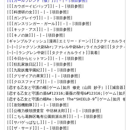
|[[ガールフレンド（仮）]]|－|－|項目参照|
|[[カウボーイビバップ]]|－|－|項目参照|

|[[科捜研の女]]|－|－|項目参照|

|[[ガングレイヴ]]|－|－|項目参照|

|[[ガンスリンガー・ガール]]|－|－|項目参照|

|[[キック・アス]]|－|－|項目参照|

|[[キノの旅]]|－|－|項目参照|

|ギャンブルフィッシュ|漫画|エミリー・ドーン|[[タクティカルライト]
|~|~|ジャクソン大尉&br;ファレル中尉&br;ライカ少尉|[[タクティカ
|~|~|ラングレン中尉|[[タクティカルライト]]装着|

|[[今日からヒットマン]]|－|－|項目参照|

|[[狂乱家族日記]]|－|－|項目参照|

|[[九龍妖魔学園紀]]|－|－|項目参照|

|[[グリザイアの果実]]|－|－|項目参照|

|[[クロスファイア]]|－|－|項目参照|

|恋する乙女と守護の楯|ゲーム|如月 修史（山田 妙子）|[[減音器]]装
|恋する乙女と守護の盾&#12316;薔薇の聖母&#12316;|ゲーム|如月 
|恋する乙女と守護の楯Re：boot The"SHIELD-9”|ゲーム|如月 修
|[[攻殻機動隊]]|－|－|項目参照|

|[[公権力横領捜査官 中坊林太郎]]|－|－|項目参照|

|[[こちら葛飾区亀有公園前派出所]]|－|－|項目参照|

|[[サバゲっぱなし]]|－|－|項目参照|

|[[ザ・サード]]|－|－|項目参照|
