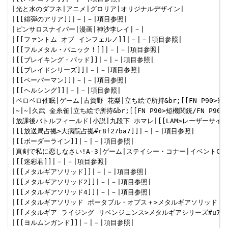
|光と水のダフネ|アニメ|グロリア|オリジナルデザイン|

|[[緋弾のアリア]]|－|－|項目参照|

|ピンサロスナイパー|漫画|神沙李レイ|－|

|[[ファントム オブ インフェルノ]]|－|－|項目参照|

|[[フルメタル・パニック！]]|－|－|項目参照|

|[[ブレイキング・バッド]]|－|－|項目参照|

|[[ブレイドシリーズ]]|－|－|項目参照|

|[[ペーパーマン]]|－|－|項目参照|

|[[ヘルシング]]|－|－|項目参照|

|ペロペロ催眠|ゲーム|古賀野 花梨|立ち絵で所持&br;[[FN P90>短機関銃
|~|~|久武 金糸雀|立ち絵で所持&br;[[FN P90>短機関銃/FN P90
|放課後バトルフィールド|小説|九段下 ホマレ|[[LAM>レーザーサイト]]装
|[[放送局占拠>大病院占拠#r8f27ba7]]|－|－|項目参照|

|[[ボーダーライン]]|－|－|項目参照|

|真剣で私に恋しなさい!A-3|ゲーム|ステイシー・コナー|イベントCGで
|[[迷彩君]]|－|－|項目参照|

|[[メタルギアソリッド]]|－|－|項目参照|

|[[メタルギアソリッド2]]|－|－|項目参照|

|[[メタルギアソリッド4]]|－|－|項目参照|

|[[メタルギアソリッド ポータブル・オプス＋>メタルギアソリッド ポー
|[[メタルギア ライジング リベンジェンス>メタルギアシリーズ#u7a9d1
|[[ヨルムンガンド]]|－|－|項目参照|
