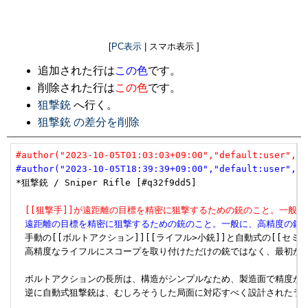
[
PC表示
| スマホ表示 ]
追加された行は
この色
です。
削除された行は
この色
です。
狙撃銃
へ行く。
狙撃銃 の差分を削除
#author("2023-10-05T01:03:03+09:00","default:user","u
#author("2023-10-05T18:39:39+09:00","default:user","u
*狙撃銃 / Sniper Rifle [#q32f9dd5]

　[[狙撃手]]が遠距離の目標を精密に狙撃するための銃のこと。一般に
　遠距離の目標を精密に狙撃するための銃のこと。一般に、高精度の銃に高
　手動の[[ボルトアクション]][[ライフル>小銃]]と自動式の[[セ
　高精度なライフルにスコープを取り付けただけの銃ではなく、最初から
　ボルトアクションの長所は、構造がシンプルなため、製造面で精度が出
　逆に自動式狙撃銃は、むしろそうした局面に対応すべく設計されたライ