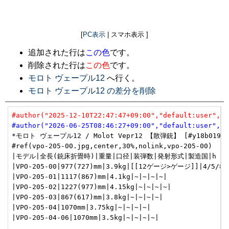
[
PC表示
| スマホ表示 ]
追加された行は
この色
です。
削除された行は
この色
です。
モロト ヴェープル12
へ行く。
モロト ヴェープル12 の差分を削除
#author("2025-12-10T22:47:47+09:00","default:user","u
#author("2026-06-25T08:46:27+09:00","default:user","u
*モロト ヴェープル12 / Molot Vepr12 【散弾銃】 [#y18b0191]

#ref(vpo-205-00.jpg,center,30%,nolink,vpo-205-00)

|モデル|全長(銃床折畳時)|重量|口径|装弾数|発射形式|製造国|h

|VPO-205-00|977(727)mm|3.9kg|[[12ゲージ>ゲージ]]|4/5/8/
|VPO-205-01|1117(867)mm|4.1kg|~|~|~|~|

|VPO-205-02|1227(977)mm|4.15kg|~|~|~|~|

|VPO-205-03|867(617)mm|3.8kg|~|~|~|~|

|VPO-205-04|1070mm|3.75kg|~|~|~|~|

|VPO-205-04-06|1070mm|3.5kg|~|~|~|~|
