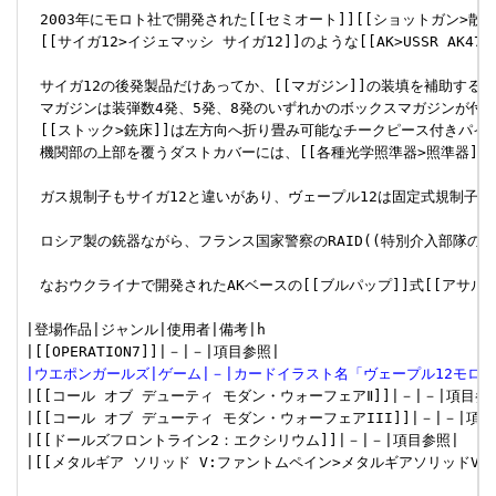
　2003年にモロト社で開発された[[セミオート]][[ショットガン>散弾銃
　[[サイガ12>イジェマッシ サイガ12]]のような[[AK>USSR A
　サイガ12の後発製品だけあってか、[[マガジン]]の装填を補助する
　マガジンは装弾数4発、5発、8発のいずれかのボックスマガジンが付属
　[[ストック>銃床]]は左方向へ折り畳み可能なチークピース付きパイ
　機関部の上部を覆うダストカバーには、[[各種光学照準器>照準器]
　ガス規制子もサイガ12と違いがあり、ヴェープル12は固定式規制子とな
　ロシア製の銃器ながら、フランス国家警察のRAID((特別介入部隊の略
　なおウクライナで開発されたAKベースの[[ブルパップ]]式[[アサルト
|登場作品|ジャンル|使用者|備考|h

|ウエポンガールズ|ゲーム|－|カードイラスト名「ヴェープル12モロ
|[[コール オブ デューティ モダン・ウォーフェアⅡ]]|－|－|項目参照
|[[コール オブ デューティ モダン・ウォーフェアIII]]|－|－|項目参
|[[ドールズフロントライン2：エクシリウム]]|－|－|項目参照|

|[[メタルギア ソリッド V:ファントムペイン>メタルギアソリッドV#b00