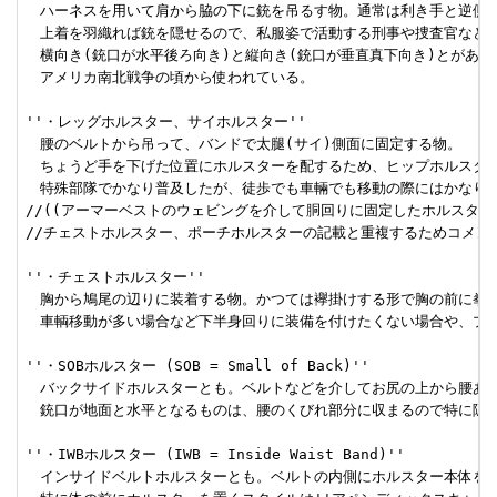
　ハーネスを用いて肩から脇の下に銃を吊るす物。通常は利き手と逆側の
　上着を羽織れば銃を隠せるので、私服姿で活動する刑事や捜査官などが好
　横向き(銃口が水平後ろ向き)と縦向き(銃口が垂直真下向き)とがあ
　アメリカ南北戦争の頃から使われている。

''・レッグホルスター、サイホルスター''

　腰のベルトから吊って、バンドで太腿(サイ)側面に固定する物。

　ちょうど手を下げた位置にホルスターを配するため、ヒップホルスター
　特殊部隊でかなり普及したが、徒歩でも車輛でも移動の際にはかなり煩
//((アーマーベストのウェビングを介して胴回りに固定したホルスタ
//チェストホルスター、ポーチホルスターの記載と重複するためコメント
''・チェストホルスター''

　胸から鳩尾の辺りに装着する物。かつては襷掛けする形で胸の前に拳銃
　車輌移動が多い場合など下半身回りに装備を付けたくない場合や、プレ
''・SOBホルスター (SOB = Small of Back)''

　バックサイドホルスターとも。ベルトなどを介してお尻の上から腰あた
　銃口が地面と水平となるものは、腰のくびれ部分に収まるので特に隠匿
''・IWBホルスター (IWB = Inside Waist Band)''

　インサイドベルトホルスターとも。ベルトの内側にホルスター本体を持