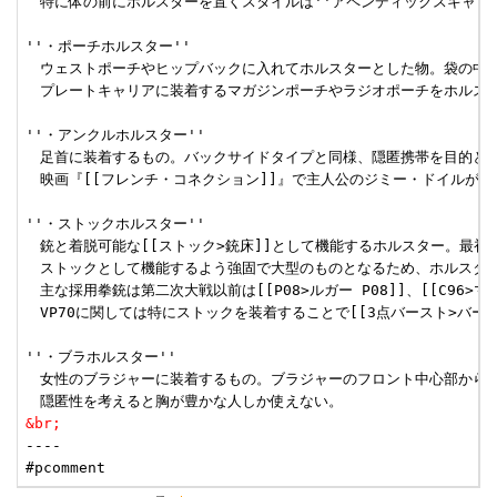
　特に体の前にホルスターを置くスタイルは''アペンディックスキャリ
''・ポーチホルスター''

　ウェストポーチやヒップバックに入れてホルスターとした物。袋の中で
　プレートキャリアに装着するマガジンポーチやラジオポーチをホルスタ
''・アンクルホルスター''

　足首に装着するもの。バックサイドタイプと同様、隠匿携帯を目的として
　映画『[[フレンチ・コネクション]]』で主人公のジミー・ドイルが使
''・ストックホルスター''

　銃と着脱可能な[[ストック>銃床]]として機能するホルスター。最初
　ストックとして機能するよう強固で大型のものとなるため、ホルスター
　主な採用拳銃は第二次大戦以前は[[P08>ルガー P08]]、[[C96>マウ
　VP70に関しては特にストックを装着することで[[3点バースト>バー
''・ブラホルスター''

　女性のブラジャーに装着するもの。ブラジャーのフロント中心部から吊
&br;
----
