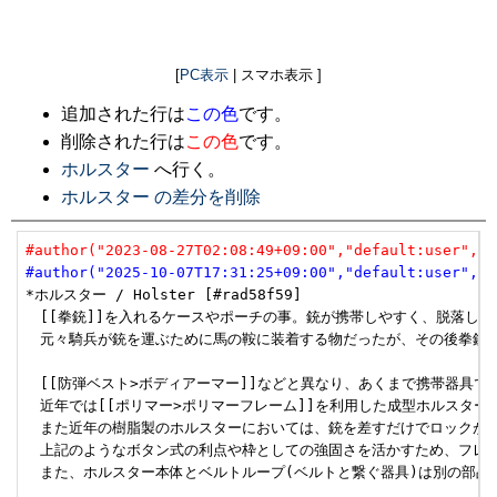
[
PC表示
| スマホ表示 ]
追加された行は
この色
です。
削除された行は
この色
です。
ホルスター
へ行く。
ホルスター の差分を削除
#author("2023-08-27T02:08:49+09:00","default:user","u
#author("2025-10-07T17:31:25+09:00","default:user","u
*ホルスター / Holster [#rad58f59]

　[[拳銃]]を入れるケースやポーチの事。銃が携帯しやすく、脱落した
　元々騎兵が銃を運ぶために馬の鞍に装着する物だったが、その後拳銃が
　[[防弾ベスト>ボディアーマー]]などと異なり、あくまで携帯器具で
　近年では[[ポリマー>ポリマーフレーム]]を利用した成型ホルスタ
　また近年の樹脂製のホルスターにおいては、銃を差すだけでロックが掛
　上記のようなボタン式の利点や枠としての強固さを活かすため、フレー
　また、ホルスター本体とベルトループ(ベルトと繋ぐ器具)は別の部品