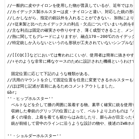
//一般的に皮やナイロンを使用した物が普及しているが、近年ではカイ
//カイデックス製ホルスターは皮・ナイロンと違い、対応した銃の形に
//しかしながら、指定の銃以外を入れることができない. 加熱により
//↑従来製と比べたカイデックスの利点・欠点についていまいち的を得て
//主な利点は固定の確実さや作りやすさ、薄く成型できること、メンテ
//熱に関してもグレードによりますが、融点170～200℃のカイデッ
//特定銃しか入らないというのも形状が工夫されていないシンプルな製品
//[[CQC]]などにおいては奪われにくいが、使用者は簡単に抜きやすい
//↑そのような非常に稀なケースのために設計された機構というわけでは
　固定位置に応じて下記のような種類がある。

//汎用のマウントを介して固定位置を任意に変更できるホルスターも登場
//ほぼ同じ記述が直前にあるためコメントアウトしました。

&br;

''・ヒップホルスター''

　ベルトなどを介して腰の周囲に装着する物。素早く確実に銃を使用する
　収納した拳銃のグリップの位置によって、ベルトより上のものは『ハイ
　多くの場合、上着を着ても裾からはみ出したり、膨らみが目立ったりと
　銃が前傾して背中のラインに沿うような設計の物や、後述のIWBホルス
''・ショルダーホルスター''
