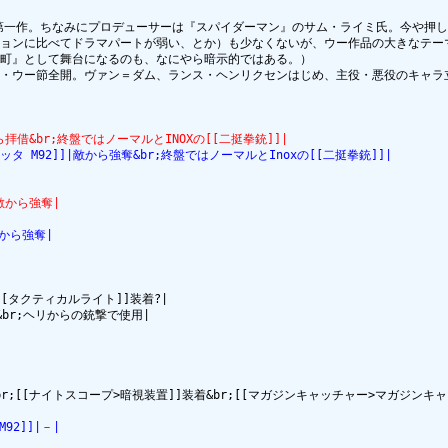
）第一作。ちなみにプロデューサーは『スパイダーマン』のサム・ライミ氏。今や押し
ョンに比べてドラマパートが弱い、とか）も少なくないが、ウー作品の大きなテー
町』として舞台になるのも、なにやら暗示的ではある。）

・ウー節全開。ヴァン＝ダム、ランス・ヘンリクセンはじめ、主役・悪役のキャラ
から拝借&br;終盤ではノーマルとINOXの[[二挺拳銃]]|
レッタ M92]]|敵から強奪&br;終盤ではノーマルとInoxの[[二挺拳銃]]|
で敵から強奪|
敵から強奪|
[[タクティカルライト]]装着?|

装着&br;ヘリからの銃撃で使用|



92]]|－|