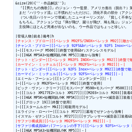
&size(20){''・作品解説''};

　『[[男たちの挽歌]]』のジョン・ウー監督、アメリカ進出（脱出？
　まだ『ハリウッド流』に不慣れだっただけに、消化不良の部分（アクシ
　（つい先日ハリケーンで壊滅したニューオーリンズが、『貧しく不幸な
　もちろん、アクションでは『弾が飛び、蹴りが飛び、鳩も飛ぶ』ジョン
　主役陣にほとんど死者が出ないのも、ウー作品ではちょっと珍しい。

|チャンス・ブドロー|[[ベレッタ M92FS/INOX>ベレッタ M92]]|敵
|チャンス・ブドロー|[[ベレッタ 92FS&br;ベレッタ 92FS Inox>ベ
|~|[[モスバーグ M500]]|終盤で使用&br;ステンレスモデル|

|ナット・ビンダー|[[ベレッタ M92FS INOX>ベレッタ M92]]|終盤
|カーマイン・ミッチェル|[[ベレッタ M92FS>ベレッタ M92]]|－|
|ナット・ビンダー|[[ベレッタ 92FS Inox>ベレッタ M92]]|終盤で
|カーマイン・ミッチェル|[[ベレッタ 92FS>ベレッタ M92]]|－|
|エミール・フーション|[[トンプソン コンテンダー]]|－|

|~|[[ベレッタ M92FS>ベレッタ M92]]|終盤で使用|

|ピック・ヴァン・クリーフ|[[モスバーグ M590>モスバーグ M500]]|
|~|[[コルト XM177E2>コルト XM177]]|[[M203>コルト M203]]
|~|[[H&K MP5K>短機関銃/HK MP5K]]|[[サプレッサー>減音器]]装着|
|~|[[グロック 19]]|終盤で使用|

|~|[[スタームルガー MkI]]|暗殺用モデル|

|エライジャ・ローパー|[[コルト M727]]|墓地でゼナンから強奪|

|サファリ構成員|[[ベレッタ M92FS>ベレッタ M92]]|－|
|サファリ構成員&br;(フーションの手下)|[[ベレッタ 92FS>ベレッタ M
|~|[[H&K MP5A3>短機関銃/HK MP5]]|－|
