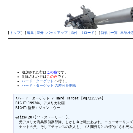
[
トップ
] [
編集
|
差分
|
バックアップ
|
添付
|
リロード
] [
新規
|
一覧
|
単語検
追加された行は
この色
です。
削除された行は
この色
です。
ハード・ターゲット
へ行く。
ハード・ターゲット の差分を削除
*ハード・ターゲット / Hard Target [#g7235594]

RIGHT:1993年、アメリカ映画

RIGHT:監督：ジョン・ウー

&size(20){''・ストーリー''};

　元アメリカ海兵隊偵察部隊、しかし今は職にあぶれ、ニューオーリンズ
　ナットの父、そしてチャンスの友人も、《人間狩り》の標的にされ死ん