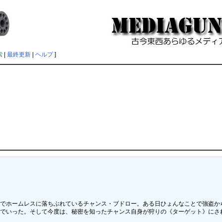
索
|
最終更新
|
ヘルプ
]
でホームレスに落ちぶれているチャンス・ブドロー。ある日ひょんなことで強盗から
でいった。そして今度は、秘密を知ったチャンス自身が狩りの《ターゲット》にされ