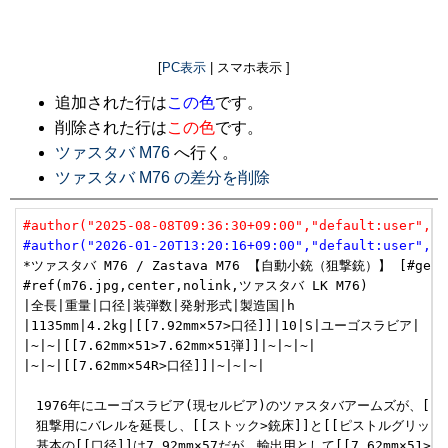
[
PC表示
| スマホ表示 ]
追加された行は
この色
です。
削除された行は
この色
です。
ツァスタバ M76
へ行く。
ツァスタバ M76 の差分を削除
#author("2025-08-08T09:36:30+09:00","default:user","u
#author("2026-01-20T13:20:16+09:00","default:user","u
*ツァスタバ M76 / Zastava M76 【自動小銃（狙撃銃）】 [#ge8fa
#ref(m76.jpg,center,nolink,ツァスタバ LK M76)

|全長|重量|口径|装弾数|発射形式|製造国|h

|1135mm|4.2kg|[[7.92mm×57>口径]]|10|S|ユーゴスラビア|

|~|~|[[7.62mm×51>7.62mm×51弾]]|~|~|~|

|~|~|[[7.62mm×54R>口径]]|~|~|~|

　1976年にユーゴスラビア(現セルビア)のツァスタバアームズが、[[AK47
　狙撃用にバレルを延長し、[[ストック>銃床]]と[[ピストルグリップ
　基本の[[口径]]は7.92mm×57だが、輸出用として[[7.62mm×51>7.