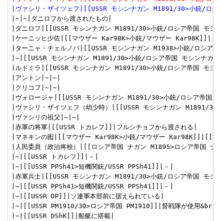
|ヴァシリ・ザイツェフ|[[USSR モシンナガン M1891/30>小銃/
|~|~|ダニロフから渡されたもの|

|ダニロフ|[[USSR モシンナガン M1891/30>小銃/ロシア帝国 モシ
|ケーニッヒ少佐|[[マウザー Kar98K>小銃/マウザー Kar98K]]|[[
|ターニャ・チェルノバ|[[USSR モシンナガン M1938>小銃/ロシア帝国
|~|[[USSR モシンナガン M1891/30>小銃/ロシア帝国 モシンナガンM1
|ルドミラ|[[USSR モシンナガン M1891/30>小銃/ロシア帝国 モシンナ
|アントン|~|~|

|クリコフ|~|~|

|ヴォロージャ|[[USSR モシンナガン M1891/30>小銃/ロシア帝国 モ
|ヴァシリ・ザイツェフ（幼少時）|[[USSR モシンナガン M1891/30>
|ヴァシリの祖父|~|~|

|赤軍の将軍|[[USSR トカレフ]]|フルシチョフから渡される|

|マネキンの囮|[[マウザー Kar98K>小銃/マウザー Kar98K]]|[[狙
|人民委員（政治将校）|[[ロシア帝国 ナガン M1895>ロシア帝国 ナガンM
|~|[[USSR トカレフ]]|－|

|~|[[USSR PPSh41>短機関銃/USSR PPSh41]]|－|

|赤軍兵士|[[USSR モシンナガン M1891/30>小銃/ロシア帝国 モシンナ
|~|[[USSR PPSh41>短機関銃/USSR PPSh41]]|－|

|~|[[USSR DP]]|ソ連軍本部前に据えられている|

|~|[[USSR PM1910/30>ロシア帝国 PM1910]]|督戦隊が使
|~|[[USSR DShK]]|船艇に搭載|
