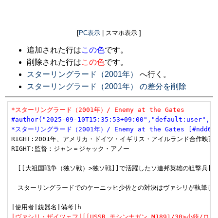
[
PC表示
| スマホ表示 ]
追加された行は
この色
です。
削除された行は
この色
です。
スターリングラード（2001年）
へ行く。
スターリングラード（2001年） の差分を削除
*スターリングラード（2001年）/ Enemy at the Gates
#author("2025-09-10T15:35:53+09:00","default:user","u
*スターリングラード（2001年）/ Enemy at the Gates [#ndd653
RIGHT:2001年、アメリカ・ドイツ・イギリス・アイルランド合作映画

RIGHT:監督：ジャン＝ジャック・アノー

　[[大祖国戦争（独ソ戦）>独ソ戦]]で活躍したソ連邦英雄の狙撃兵[[ヴ
　スターリングラードでのケーニッヒ少佐との対決はヴァシリが執筆した『За 
|ヴァシリ・ザイツェフ|[[USSR モシンナガン M1891/30>小銃/