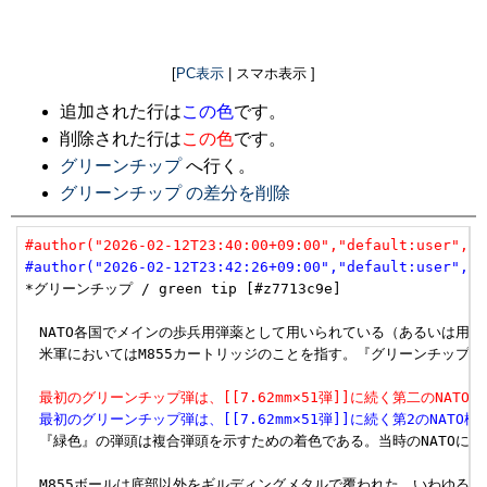
[
PC表示
| スマホ表示 ]
追加された行は
この色
です。
削除された行は
この色
です。
グリーンチップ
へ行く。
グリーンチップ の差分を削除
#author("2026-02-12T23:40:00+09:00","default:user","u
#author("2026-02-12T23:42:26+09:00","default:user","u
*グリーンチップ / green tip [#z7713c9e]

　NATO各国でメインの歩兵用弾薬として用いられている（あるいは用いられてい
　米軍においてはM855カートリッジのことを指す。『グリーンチップ
　最初のグリーンチップ弾は、[[7.62mm×51弾]]に続く第二のNATO
　最初のグリーンチップ弾は、[[7.62mm×51弾]]に続く第2のNATO
　『緑色』の弾頭は複合弾頭を示すための着色である。当時のNATOにお
　M855ボールは底部以外をギルディングメタルで覆われた、いわゆるフ