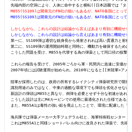
　M855(SS109)は開発元のFN社の狙いもあるが、NATO各国にと
　M855(SS109)は開発元のFN社の狙いもあるが、NATO各国にと
　しかしながら、これらの設計は結論から言えばあまり有効に機能せず、こ
　しかしながら、これらの設計は結論から言えばあまり有効に機能せず、こ
　第一に、SS109弾は適切な銃身長から発射されれば高い貫通力と射程
　第二に、SS109弾の運用開始時期と同時に、機動力を確保するために米
　こうした問題を受け、M855を代替する為の弾薬として同口径の狙撃用
　これらの報告を受けて、2005年ごろから軍・民間共に急速に安価かつ高
　2007年頃には試験運用が始められ、2010年になると[[米陸軍>ア
　陸軍が採用したのは、政府の所有するレイクシティ弾薬研究所で開発されたM855
　識別用途のみではなく、中東の過酷な環境下でも弾頭を劣化させない為
　新設計の弾頭はM855と異なり、倒弾を必要とせず十分な初速があれば
　こうした設計は主にM4カービンでの使用に最適化された仕様であるが、長
　また、M855A1は毒性の強い鉛を廃止したことで、環境に配慮した
　海兵隊では弾薬メーカー大手フェデラル社と、海軍特殊戦センター（NSWC）クレ
　これはM855A1と同様ショートバレル向けに改良された弾薬で、先端は