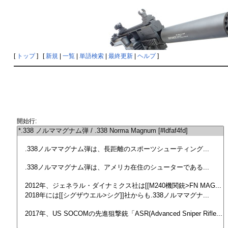
[
トップ
] [
新規
|
一覧
|
単語検索
|
最終更新
|
ヘルプ
]
開始行: