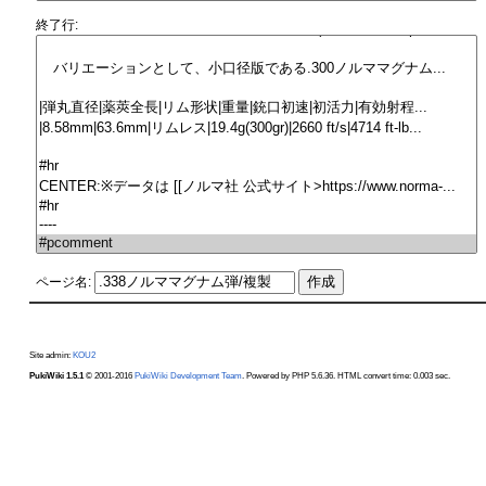
終了行:
ページ名:
Site admin:
KOU2
PukiWiki 1.5.1
© 2001-2016
PukiWiki Development Team
. Powered by PHP 5.6.36. HTML convert time: 0.003 sec.