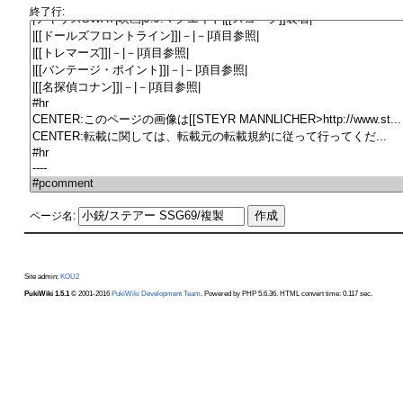
終了行:
ページ名:
Site admin:
KOU2
PukiWiki 1.5.1
© 2001-2016
PukiWiki Development Team
. Powered by PHP 5.6.36. HTML convert time: 0.117 sec.