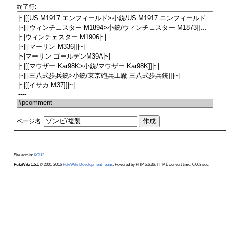
終了行:
ページ名:
Site admin:
KOU2
PukiWiki 1.5.1
© 2001-2016
PukiWiki Development Team
. Powered by PHP 5.6.36. HTML convert time: 0.003 sec.