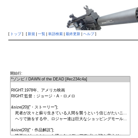
[
トップ
] [
新規
|
一覧
|
単語検索
|
最終更新
|
ヘルプ
]
開始行: