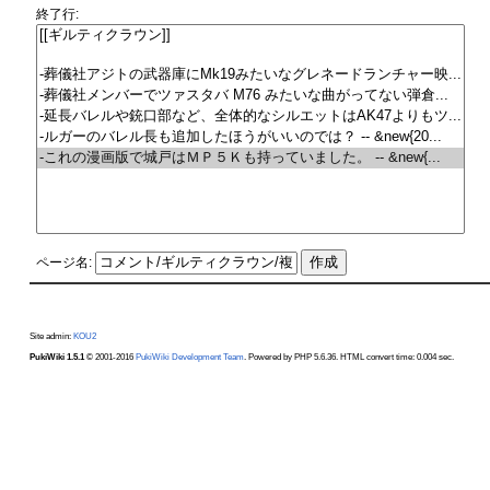
終了行:
ページ名:
Site admin:
KOU2
PukiWiki 1.5.1
© 2001-2016
PukiWiki Development Team
. Powered by PHP 5.6.36. HTML convert time: 0.004 sec.