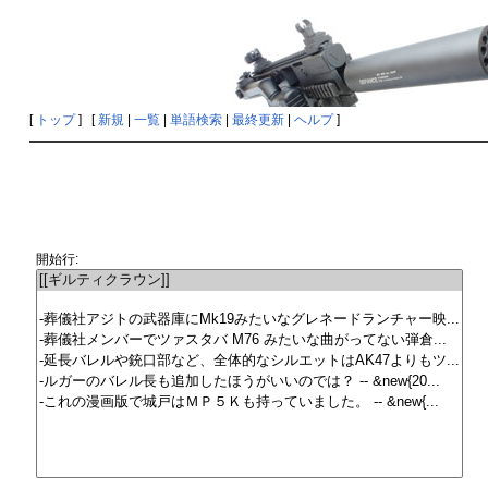
[
トップ
] [
新規
|
一覧
|
単語検索
|
最終更新
|
ヘルプ
]
開始行: