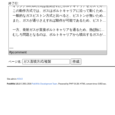
終了行:
ページ名:
Site admin:
KOU2
PukiWiki 1.5.1
© 2001-2016
PukiWiki Development Team
. Powered by PHP 5.6.36. HTML convert time: 0.003 sec.