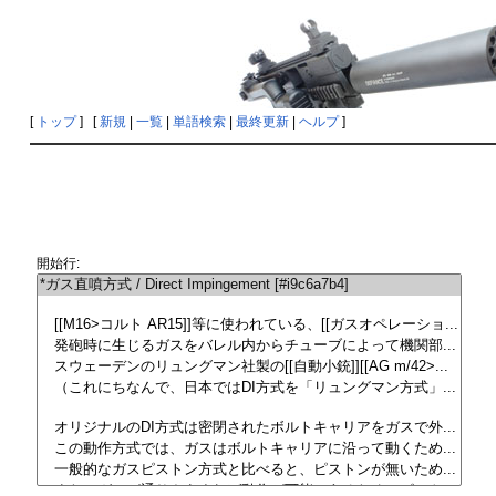
[
トップ
] [
新規
|
一覧
|
単語検索
|
最終更新
|
ヘルプ
]
開始行: