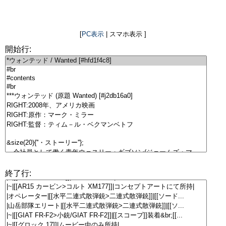
[
PC表示
| スマホ表示 ]
開始行:
終了行: