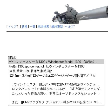
[
トップ
] [
新規
|
一覧
|
単語検索
|
最終更新
|
ヘルプ
]
開始行: