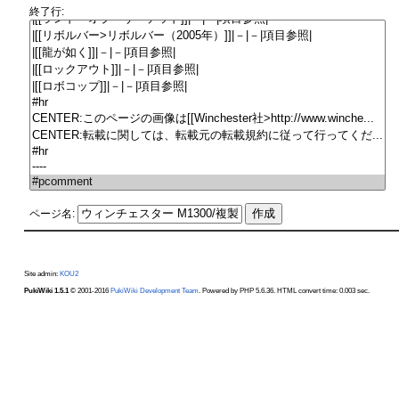
終了行:
ページ名:
Site admin:
KOU2
PukiWiki 1.5.1
© 2001-2016
PukiWiki Development Team
. Powered by PHP 5.6.36. HTML convert time: 0.003 sec.