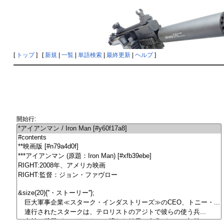
[
トップ
] [
新規
|
一覧
|
単語検索
|
最終更新
|
ヘルプ
]
開始行: