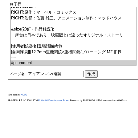
終了行:
ページ名:
Site admin:
KOU2
PukiWiki 1.5.1
© 2001-2016
PukiWiki Development Team
. Powered by PHP 5.6.36. HTML convert time: 0.005 sec.