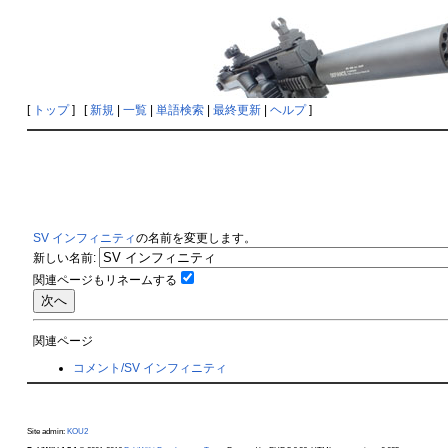
[
トップ
] [
新規
|
一覧
|
単語検索
|
最終更新
|
ヘルプ
]
SV インフィニティ
の名前を変更します。
新しい名前:
関連ページもリネームする
関連ページ
コメント/SV インフィニティ
Site admin:
KOU2