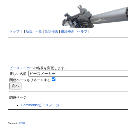
[
トップ
] [
新規
|
一覧
|
単語検索
|
最終更新
|
ヘルプ
]
ピースメーカー
の名前を変更します。
新しい名前:
関連ページもリネームする
関連ページ
Comments/ピースメーカー
Site admin:
KOU2