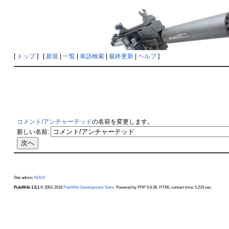
[
トップ
] [
新規
|
一覧
|
単語検索
|
最終更新
|
ヘルプ
]
コメント/アンチャーテッド
の名前を変更します。
新しい名前:
Site admin:
KOU2
PukiWiki 1.5.1
© 2001-2016
PukiWiki Development Team
. Powered by PHP 5.6.36. HTML convert time: 0.219 sec.