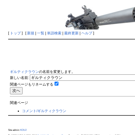
[
トップ
] [
新規
|
一覧
|
単語検索
|
最終更新
|
ヘルプ
]
ギルティクラウン
の名前を変更します。
新しい名前:
関連ページもリネームする
関連ページ
コメント/ギルティクラウン
Site admin:
KOU2