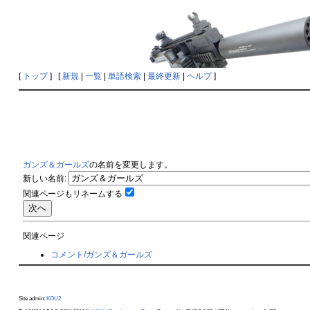
[
トップ
] [
新規
|
一覧
|
単語検索
|
最終更新
|
ヘルプ
]
ガンズ＆ガールズ
の名前を変更します。
新しい名前:
関連ページもリネームする
関連ページ
コメント/ガンズ＆ガールズ
Site admin:
KOU2