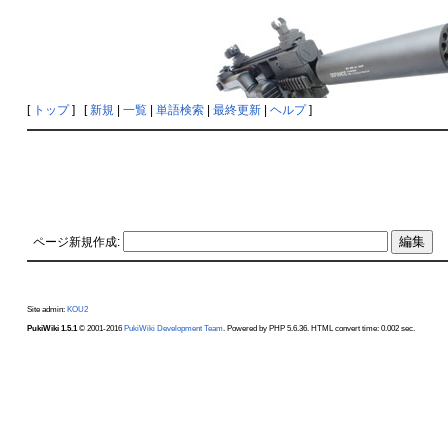
[
トップ
] [
新規
|
一覧
|
単語検索
|
最終更新
|
ヘルプ
]
ページ新規作成:
Site admin:
KOU2
PukiWiki 1.5.1
© 2001-2016
PukiWiki Development Team
. Powered by PHP 5.6.36. HTML convert time: 0.002 sec.