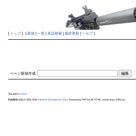
[
トップ
] [
新規
|
一覧
|
単語検索
|
最終更新
|
ヘルプ
]
ページ新規作成:
Site admin:
KOU2
PukiWiki 1.5.1
© 2001-2016
PukiWiki Development Team
. Powered by PHP 5.6.36. HTML convert time: 0.002 sec.