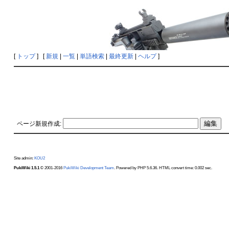
[
トップ
] [
新規
|
一覧
|
単語検索
|
最終更新
|
ヘルプ
]
ページ新規作成:
Site admin:
KOU2
PukiWiki 1.5.1
© 2001-2016
PukiWiki Development Team
. Powered by PHP 5.6.36. HTML convert time: 0.002 sec.