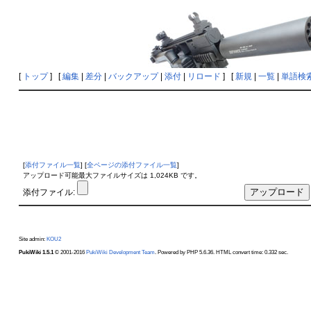
[
トップ
] [
編集
|
差分
|
バックアップ
|
添付
|
リロード
] [
新規
|
一覧
|
単語検
[
添付ファイル一覧
] [
全ページの添付ファイル一覧
]
アップロード可能最大ファイルサイズは 1,024KB です。
添付ファイル:
Site admin:
KOU2
PukiWiki 1.5.1
© 2001-2016
PukiWiki Development Team
. Powered by PHP 5.6.36. HTML convert time: 0.332 sec.