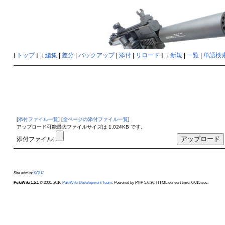
[
トップ
] [
編集
|
差分
|
バックアップ
|
添付
|
リロード
] [
新規
|
一覧
|
単語検
[
添付ファイル一覧
] [
全ページの添付ファイル一覧
]
アップロード可能最大ファイルサイズは 1,024KB です。
添付ファイル:
Site admin:
KOU2
PukiWiki 1.5.1
© 2001-2016
PukiWiki Development Team
. Powered by PHP 5.6.36. HTML convert time: 0.015 sec.