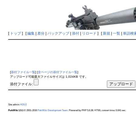
[
トップ
] [
編集
|
差分
|
バックアップ
|
添付
|
リロード
] [
新規
|
一覧
|
単語検
[
添付ファイル一覧
] [
全ページの添付ファイル一覧
]
アップロード可能最大ファイルサイズは 1,024KB です。
添付ファイル:
Site admin:
KOU2
PukiWiki 1.5.1
© 2001-2016
PukiWiki Development Team
. Powered by PHP 5.6.36. HTML convert time: 0.041 sec.