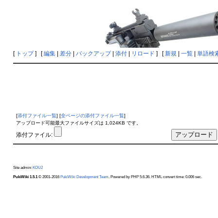
[
トップ
] [
編集
|
差分
|
バックアップ
|
添付
|
リロード
] [
新規
|
一覧
|
単語検
[
添付ファイル一覧
] [
全ページの添付ファイル一覧
]
アップロード可能最大ファイルサイズは 1,024KB です。
添付ファイル:
Site admin:
KOU2
PukiWiki 1.5.1
© 2001-2016
PukiWiki Development Team
. Powered by PHP 5.6.36. HTML convert time: 0.006 sec.