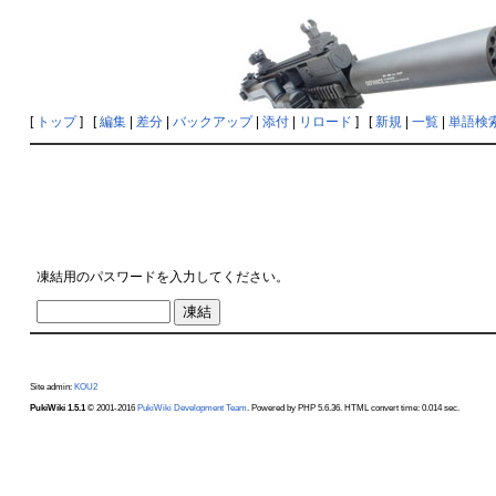
[
トップ
] [
編集
|
差分
|
バックアップ
|
添付
|
リロード
] [
新規
|
一覧
|
単語検
凍結用のパスワードを入力してください。
Site admin:
KOU2
PukiWiki 1.5.1
© 2001-2016
PukiWiki Development Team
. Powered by PHP 5.6.36. HTML convert time: 0.014 sec.