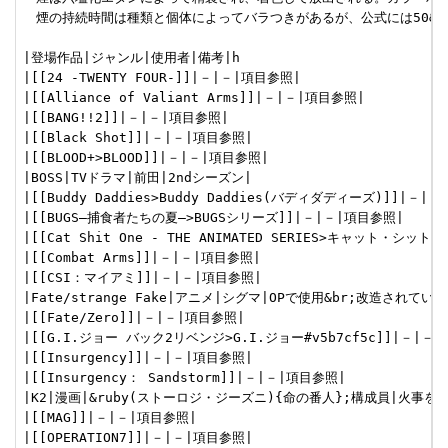
　煙の持続時間は種類と個体によってバラつきがあるが、公式には50&#12
|登場作品|ジャンル|使用者|備考|h

|[[24 -TWENTY FOUR-]]|－|－|項目参照|

|[[Alliance of Valiant Arms]]|－|－|項目参照|

|[[BANG!!2]]|－|－|項目参照|

|[[Black Shot]]|－|－|項目参照|

|[[BLOOD+>BLOOD]]|－|－|項目参照|

|BOSS|TVドラマ|前田|2ndシーズン|

|[[Buddy Daddies>Buddy Daddies(バディダディーズ)]]|－|－
|[[BUGS―捕食者たちの夏―>BUGSシリーズ]]|－|－|項目参照|

|[[Cat Shit One - THE ANIMATED SERIES>キャット・シット
|[[Combat Arms]]|－|－|項目参照|

|[[CSI：マイアミ]]|－|－|項目参照|

|Fate/strange Fake|アニメ|シグマ|OPで使用&br;改造されてい
|[[Fate/Zero]]|－|－|項目参照|

|[[G.I.ジョー バック2リベンジ>G.I.ジョー#v5b7cf5c]]|－|－|
|[[Insurgency]]|－|－|項目参照|

|[[Insurgency： Sandstorm]]|－|－|項目参照|

|K2|漫画|&ruby(ストーロジ・ジーズニ){命の番人};構成員|火事を
|[[MAG]]|－|－|項目参照|

|[[OPERATION7]]|－|－|項目参照|
