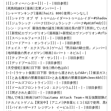
|[[シティーハンター]]|－|－|項目参照|

|死島戦線EX|漫画|北軍メンバー|－|

|シャーマンキング|漫画|haiti 800|使用シーンなし|

|[[シャドウ オブ ザ トゥームレイダー>トゥームレイダー#Shadow]]
|[[ジュラシック・パークIII>ジュラシック・パーク#p818f4d2]]|－
|シン・ジョーズ 最強生物の誕生|映画|銭社長の部下|所持していた物を
|[[新世紀エヴァンゲリオン(漫画版)>新世紀エヴァンゲリオン#zf1cfed
|[[スペシャルフォース]]|－|－|項目参照|

|[[ソードアート・オンライン]]|－|－|項目参照|

|チェイス・ザ・エクスプレス|ゲーム|『黙示録の騎士団』メンバー|冒頭
|地球最後の男オメガマン|映画|ロバート・ネビル|－|

|[[ティアーズ・オブ・ザ・サン]]|－|－|項目参照|

|[[デッドプール]]|－|－|項目参照|

|天空侵犯|漫画|日下部 弥生|煙の色は白|

|~|~|ラケット仮面|日下部 弥生から渡されたもの&br;[[催涙ガスグ
|[[とある魔術の禁書目録III>とある魔術の禁書目録#s3eec6b5]]|－
|[[ドールズフロントライン]]|－|－|項目参照|

|[[ドールズフロントライン2：エクシリウム]]|－|－|項目参照|

|[[閉ざされた森]]|－|－|項目参照|

|翔んで埼玉|映画|SAT((Saitama Attack Team＝埼玉強
|ナカノヒトゲノム【実況中】|アニメ|伊奈葉ヒミコ|3話で使用、黒色塗装
|[[バイオハザード7 レジデント イービル]]|－|－|項目参照|
