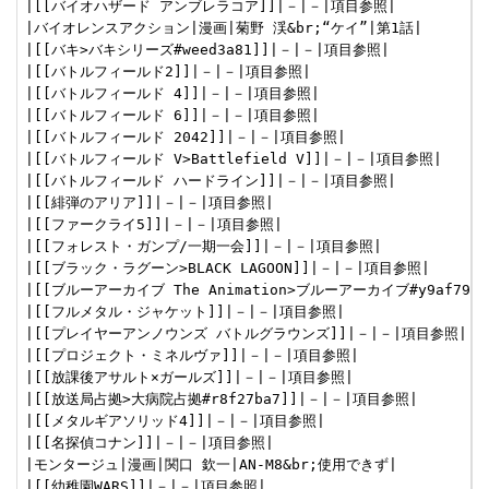
|[[バイオハザード アンブレラコア]]|－|－|項目参照|

|バイオレンスアクション|漫画|菊野 渓&br;“ケイ”|第1話|

|[[バキ>バキシリーズ#weed3a81]]|－|－|項目参照|

|[[バトルフィールド2]]|－|－|項目参照|

|[[バトルフィールド 4]]|－|－|項目参照|

|[[バトルフィールド 6]]|－|－|項目参照|

|[[バトルフィールド 2042]]|－|－|項目参照|

|[[バトルフィールド V>Battlefield V]]|－|－|項目参照|

|[[バトルフィールド ハードライン]]|－|－|項目参照|

|[[緋弾のアリア]]|－|－|項目参照|

|[[ファークライ5]]|－|－|項目参照|

|[[フォレスト・ガンプ/一期一会]]|－|－|項目参照|

|[[ブラック・ラグーン>BLACK LAGOON]]|－|－|項目参照|

|[[ブルーアーカイブ The Animation>ブルーアーカイブ#y9af79b4
|[[フルメタル・ジャケット]]|－|－|項目参照|

|[[プレイヤーアンノウンズ バトルグラウンズ]]|－|－|項目参照|

|[[プロジェクト・ミネルヴァ]]|－|－|項目参照|

|[[放課後アサルト×ガールズ]]|－|－|項目参照|

|[[放送局占拠>大病院占拠#r8f27ba7]]|－|－|項目参照|

|[[メタルギアソリッド4]]|－|－|項目参照|

|[[名探偵コナン]]|－|－|項目参照|

|モンタージュ|漫画|関口 欽一|AN-M8&br;使用できず|

|[[幼稚園WARS]]|－|－|項目参照|
