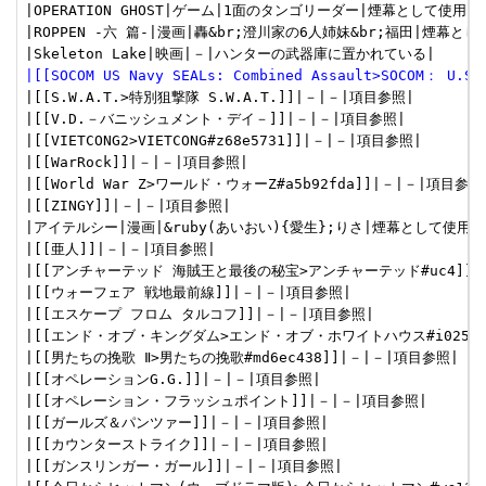
|OPERATION GHOST|ゲーム|1面のタンゴリーダー|煙幕として使用|

|ROPPEN -六 篇-|漫画|轟&br;澄川家の6人姉妹&br;福田|煙幕として
|[[SOCOM US Navy SEALs: Combined Assault>SOCOM： U.
|[[S.W.A.T.>特別狙撃隊 S.W.A.T.]]|－|－|項目参照|

|[[V.D.－バニッシュメント・デイ－]]|－|－|項目参照|

|[[VIETCONG2>VIETCONG#z68e5731]]|－|－|項目参照|

|[[WarRock]]|－|－|項目参照|

|[[World War Z>ワールド・ウォーZ#a5b92fda]]|－|－|項目参照|
|[[ZINGY]]|－|－|項目参照|

|アイテルシー|漫画|&ruby(あいおい){愛生};りさ|煙幕として使用|

|[[亜人]]|－|－|項目参照|

|[[アンチャーテッド 海賊王と最後の秘宝>アンチャーテッド#uc4]]|－
|[[ウォーフェア 戦地最前線]]|－|－|項目参照|

|[[エスケープ フロム タルコフ]]|－|－|項目参照|

|[[エンド・オブ・キングダム>エンド・オブ・ホワイトハウス#i025dc6
|[[男たちの挽歌 Ⅱ>男たちの挽歌#md6ec438]]|－|－|項目参照|

|[[オペレーションG.G.]]|－|－|項目参照|

|[[オペレーション・フラッシュポイント]]|－|－|項目参照|

|[[ガールズ＆パンツァー]]|－|－|項目参照|

|[[カウンターストライク]]|－|－|項目参照|

|[[ガンスリンガー・ガール]]|－|－|項目参照|
