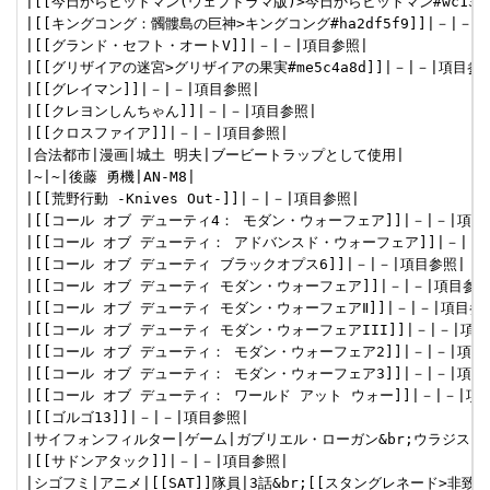
|[[今日からヒットマン(ウェブドラマ版)>今日からヒットマン#wc130ca
|[[キングコング：髑髏島の巨神>キングコング#ha2df5f9]]|－|－|項
|[[グランド・セフト・オートV]]|－|－|項目参照|

|[[グリザイアの迷宮>グリザイアの果実#me5c4a8d]]|－|－|項目参照
|[[グレイマン]]|－|－|項目参照|

|[[クレヨンしんちゃん]]|－|－|項目参照|

|[[クロスファイア]]|－|－|項目参照|

|合法都市|漫画|城土 明夫|ブービートラップとして使用|

|~|~|後藤 勇機|AN-M8|

|[[荒野行動 -Knives Out-]]|－|－|項目参照|

|[[コール オブ デューティ4： モダン・ウォーフェア]]|－|－|項目参
|[[コール オブ デューティ： アドバンスド・ウォーフェア]]|－|－|
|[[コール オブ デューティ ブラックオプス6]]|－|－|項目参照|

|[[コール オブ デューティ モダン・ウォーフェア]]|－|－|項目参照|
|[[コール オブ デューティ モダン・ウォーフェアⅡ]]|－|－|項目参照
|[[コール オブ デューティ モダン・ウォーフェアIII]]|－|－|項目参
|[[コール オブ デューティ： モダン・ウォーフェア2]]|－|－|項目参
|[[コール オブ デューティ： モダン・ウォーフェア3]]|－|－|項目参
|[[コール オブ デューティ： ワールド アット ウォー]]|－|－|項目
|[[ゴルゴ13]]|－|－|項目参照|

|サイフォンフィルター|ゲーム|ガブリエル・ローガン&br;ウラジスラ
|[[サドンアタック]]|－|－|項目参照|

|シゴフミ|アニメ|[[SAT]]隊員|3話&br;[[スタングレネード>非致死