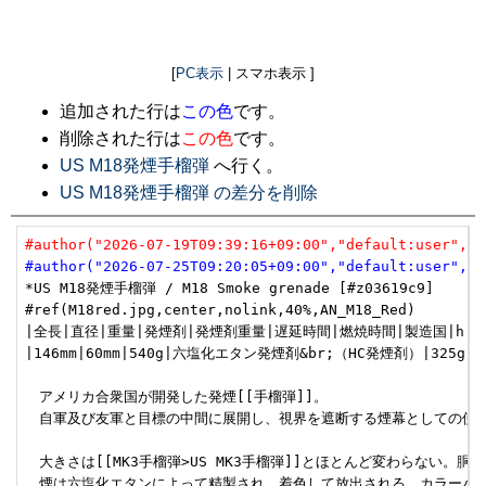
[
PC表示
| スマホ表示 ]
追加された行は
この色
です。
削除された行は
この色
です。
US M18発煙手榴弾
へ行く。
US M18発煙手榴弾 の差分を削除
#author("2026-07-19T09:39:16+09:00","default:user","u
#author("2026-07-25T09:20:05+09:00","default:user","u
*US M18発煙手榴弾 / M18 Smoke grenade [#z03619c9]

#ref(M18red.jpg,center,nolink,40%,AN_M18_Red)

|全長|直径|重量|発煙剤|発煙剤重量|遅延時間|燃焼時間|製造国|h

|146mm|60mm|540g|六塩化エタン発煙剤&br;（HC発煙剤）|325g|1.
　アメリカ合衆国が開発した発煙[[手榴弾]]。

　自軍及び友軍と目標の中間に展開し、視界を遮断する煙幕としての使用
　大きさは[[MK3手榴弾>US MK3手榴弾]]とほとんど変わらない
　煙は六塩化エタンによって精製され、着色して放出される。カラーバリ