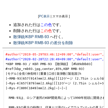
[
PC表示
| スマホ表示 ]
追加された行は
この色
です。
削除された行は
この色
です。
散弾銃/KBP RMB-93
へ行く。
散弾銃/KBP RMB-93 の差分を削除
#author("2019-05-29T03:46:12+09:00","default:user","u
#author("2020-02-28T22:28:49+09:00","default:user","u
*KBP RMB-93 / КБП РМБ-93 【散弾銃】 [#k89d0b03]

#ref(kbp_rmb93.jpg,center,85%,KBP RMB-93)

|モデル|全長(伸長時)|重量|口径|装弾数|製造国|h

|~RMB-93|657(914)mm|2.6kg|[[12ゲージ (2.75in シェル)
|~Rys-K|657(879)mm|2.6kg|[[12ゲージ (2.75in シェル)>ゲージ
|~Rys-F|809(1049)mm|2.2kg|~|~|~|

　RMB-93は、ロシア連邦のKBP開発局によって1990年初頭に開発さ
　RMB-93の最大の特徴は、従来とは逆のレイアウトでバレルの真上に