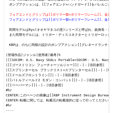
　ポンプアクションは、[[フォアエンド>ハンドガード]]をバレルご
　フォアエンドとグリップは[[ポリマー製>ポリマーフレーム]]。金
　フォアエンドとグリップは[[ポリマー製>ポリマーフレーム]]。金
　民間モデルはRys(オオヤマネコの意)シリーズと呼ばれ、銃身長・ス
　また民間モデルには、トリガー・ディスコネクターとトリガーロック機
　KBPは、のちに同様の設計のポンプアクション[[グレネードランチャー>擲弾
|登場作品|ジャンル|使用者|備考|h

|[[SOCOM: U.S. Navy SEALs Portable>SOCOM： U.S. Nav
|[[ゴーストリコン フューチャーソルジャー]]|－|－|項目参照|

|[[スプリンターセル ブラックリスト>スプリンターセル]]|－|－|項目
|[[ドールズフロントライン]]|－|－|項目参照|

|[[バトルフィールド2 モダン・コンバット]]|－|－|項目参照|

|[[ペーパーマン]]|－|－|項目参照|

#hr

CENTER:このページの画像は[[KBP Instrument Design Bureau
CENTER:転載に関しては、転載元の転載規約に従って行ってください。

#hr

----
