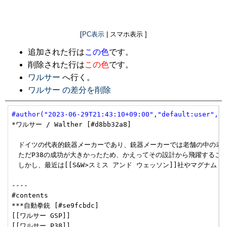
[
PC表示
| スマホ表示 ]
追加された行は
この色
です。
削除された行は
この色
です。
ワルサー
へ行く。
ワルサー の差分を削除
#author("2023-06-29T21:43:10+09:00","default:user","u
*ワルサー / Walther [#d8bb32a8]

　ドイツの代表的銃器メーカーであり、銃器メーカーでは老舗の中の老舗である
　ただP38の成功が大きかったため、かえってその設計から飛躍すること
　しかし、最近は[[S&W>スミス アンド ウェッソン]]社やマグナムリ
----

#contents

***自動拳銃 [#se9fcbdc]

[[ワルサー GSP]]

[[ワルサー P38]]
