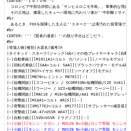
CENTER:''１９７０年''―

　コロンビア中部沿岸部にある「サンヒエロニモ半島」。軍事的な理由から
　その土地は、撤退したキューバ基地に代わりソ連が''中距離ミサイル基
#br

　あるとき、FOXを除隊した主人公''スネーク''は薄汚れた留置場で
#br

CENTER:「''《賢者の遺産》''の残り半分はどこだ？」

#br

|登場人物|種別|火器名|備考|h

|ネイキッド・スネーク(ジャック)&br;その他プレイヤーキャラ|自動拳銃|[[
|~|自動拳銃|[[M1911A1>コルト ガバメント]]|ノーマルモデル|

|~|回転式拳銃|[[SAA>コルト SAA]]|ブラックパウダー・モデル&br;ア
|~|散弾銃|[[M37>イサカ M37]]|[[ソードオフ]]モデル|

|~|散弾銃|[[M870>レミントン M870]]|－|

|~|短機関銃|[[スコーピオン / SCORPION>短機関銃/CZE Vz61]]|
|~|短機関銃|[[ウージー / UZI>短機関銃/IMI ウージー]]|－|

|~|短機関銃|[[MAC10 / M10>短機関銃/AAI M10]]|[[サプレッサ
|~|突撃銃|[[M16A1>コルト AR15]]|－|

|~|突撃銃|[[XM177E2>コルト XM177]]|[[サプレッサー>減音器]]装
|~|突撃銃|[[AK-47>USSR AK47]]|－|

|~|小銃|[[モシン・ナガン / MOSIN N>小銃/ロシア帝国 モシンナ
|~|小銃|[[モシン・ナガン / MOSIN N>小銃/ロシア帝国 モシンナガン