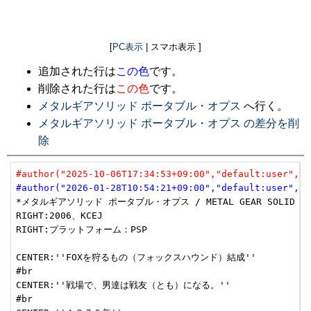
[
PC表示
| スマホ表示 ]
追加された行は
この色
です。
削除された行は
この色
です。
メタルギアソリッド ポータブル・オプス
へ行く。
メタルギアソリッド ポータブル・オプス の差分を削
除
#author("2025-10-06T17:34:53+09:00","default:user","u
#author("2026-01-28T10:54:21+09:00","default:user","u
*メタルギアソリッド ポータブル・オプス / METAL GEAR SOLID PORT
RIGHT:2006、KCEJ

RIGHT:プラットフォーム：PSP

CENTER:''FOXを狩るもの（フォックスハウンド）結成''

#br

CENTER:''戦場で、男達は戦友（とも）になる。''

#br
