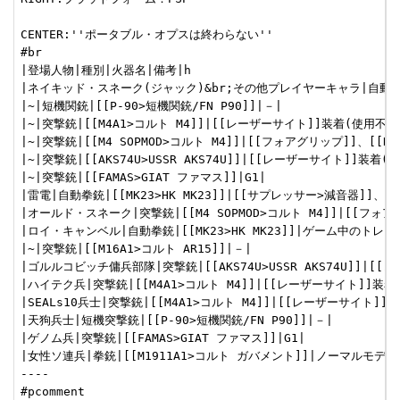
CENTER:''ポータブル・オプスは終わらない''

#br

|登場人物|種別|火器名|備考|h

|ネイキッド・スネーク(ジャック)&br;その他プレイヤーキャラ|自動拳銃|[
|~|短機関銃|[[P-90>短機関銃/FN P90]]|－|

|~|突撃銃|[[M4A1>コルト M4]]|[[レーザーサイト]]装着(使用不可)
|~|突撃銃|[[M4 SOPMOD>コルト M4]]|[[フォアグリップ]]、[[
|~|突撃銃|[[AKS74U>USSR AKS74U]]|[[レーザーサイト]]装着(使
|~|突撃銃|[[FAMAS>GIAT ファマス]]|G1|

|雷電|自動拳銃|[[MK23>HK MK23]]|[[サプレッサー>減音器]]、[
|オールド・スネーク|突撃銃|[[M4 SOPMOD>コルト M4]]|[[フォ
|ロイ・キャンベル|自動拳銃|[[MK23>HK MK23]]|ゲーム中のトレ
|~|突撃銃|[[M16A1>コルト AR15]]|－|

|ゴルルコビッチ傭兵部隊|突撃銃|[[AKS74U>USSR AKS74U]]|[[
|ハイテク兵|突撃銃|[[M4A1>コルト M4]]|[[レーザーサイト]]装着(
|SEALs10兵士|突撃銃|[[M4A1>コルト M4]]|[[レーザーサイト]]装
|天狗兵士|短機突撃銃|[[P-90>短機関銃/FN P90]]|－|

|ゲノム兵|突撃銃|[[FAMAS>GIAT ファマス]]|G1|

|女性ソ連兵|拳銃|[[M1911A1>コルト ガバメント]]|ノーマルモデル|
----
