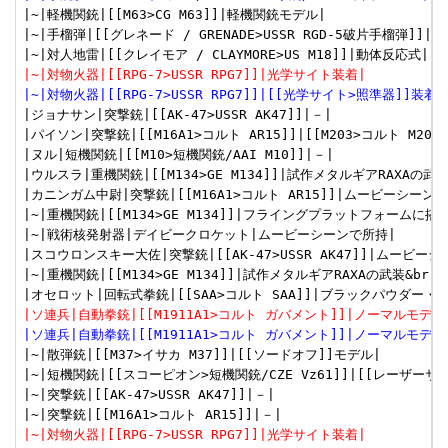
|~|軽機関銃|[[M63>CG M63]]|軽機関銃モデル|

|~|手榴弾|[[グレネード / GRENADE>USSR RGD-5破片手榴弾]]|RGD
|~|対物火器|[[RPG-7>USSR RPG7]]|光学サイト装着|
|~|対物火器|[[RPG-7>USSR RPG7]]|[[光学サイト>照準器]]装着|
|ジョナサン|突撃銃|[[AK-47>USSR AK47]]|－|

|パイソン|突撃銃|[[M16A1>コルト AR15]]|[[M203>コルト M203]
|ヌル|短機関銃|[[M10>短機関銃/AAI M10]]|－|

|ウルスラ|重機関銃|[[M134>GE M134]]|試作メタルギアRAXA
|カニンガム中尉|突撃銃|[[M16A1>コルト AR15]]|ムービーシーンで
|~|重機関銃|[[M134>GE M134]]|フライングプラットフォームに搭載
|~|戦術核発射器|デイビークロケット|ムービーシーンで所持|

|スコウロンスキー大佐|突撃銃|[[AK-47>USSR AK47]]|ムービーシ
|~|重機関銃|[[M134>GE M134]]|試作メタルギアRAXAの武装&br
|ソ連兵|自動拳銃|[[M1911A1>コルト ガバメント]]|ノーマルモデ
|ソ連兵|自動拳銃|[[M1911A1>コルト ガバメント]]|ノーマルモデ
|~|散弾銃|[[M37>イサカ M37]]|[[ソードオフ]]モデル|

|~|短機関銃|[[スコーピオン>短機関銃/CZE Vz61]]|[[レーザーサイ
|~|突撃銃|[[AK-47>USSR AK47]]|－|

|~|対物火器|[[RPG-7>USSR RPG7]]|光学サイト装着|