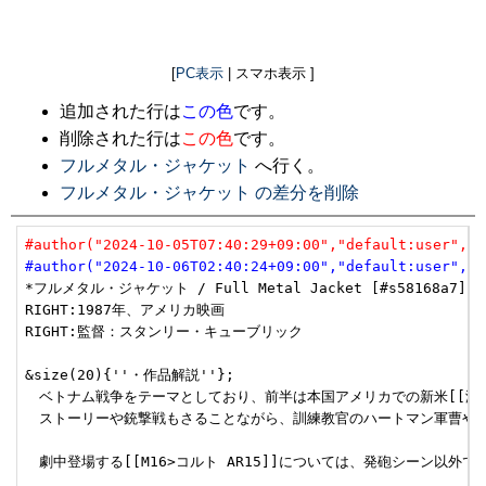
[
PC表示
| スマホ表示 ]
追加された行は
この色
です。
削除された行は
この色
です。
フルメタル・ジャケット
へ行く。
フルメタル・ジャケット の差分を削除
#author("2024-10-05T07:40:29+09:00","default:user","u
#author("2024-10-06T02:40:24+09:00","default:user","u
*フルメタル・ジャケット / Full Metal Jacket [#s58168a7]

RIGHT:1987年、アメリカ映画

RIGHT:監督：スタンリー・キューブリック

&size(20){''・作品解説''};

　ベトナム戦争をテーマとしており、前半は本国アメリカでの新米[[海兵
　ストーリーや銃撃戦もさることながら、訓練教官のハートマン軍曹や、
　劇中登場する[[M16>コルト AR15]]については、発砲シーン以外で