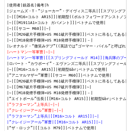
|使用者|銃器名|備考|h

|ジェームズ・T・“ジョーカー”・デイヴィス二等兵|[[スプリングフィー
|~|[[M16>コルト AR15]]|初期型((ボルトフォワードアシストノ
|~|[[M1911A1>コルト ガバメント]]|ベトナムで使用|

|~|[[サコー M60]]|~|

|~|[[M26破片手榴弾>US M61破片手榴弾]]|ベストに吊るしてある|

|~|[[M18発煙手榴弾>US M18発煙手榴弾]]|－|

|ハートマン一等軍曹|~|~|
|ハートマン一等軍曹|[[スプリングフィールド M14]]|海兵隊のブー
|ロバート・“カウボーイ”・エヴァンズ二等兵|[[スプリングフィールド 
|~|[[M16>コルト AR15]]|初期型&br;ベトナムで使用|

|“アニマルマザー”軍曹|[[サコー M60]]|ベトナムで使用|

|~|[[M26破片手榴弾>US M61破片手榴弾]]|ベストに吊るしてある|

|~|[[M67破片手榴弾>US M67破片手榴弾]]|~|

|~|[[M18発煙手榴弾>US M18発煙手榴弾]]|－|

|“ラフターマン”上等兵|~|~|
|”クレイジーアール”軍曹|~|~|
|“ラフターマン”上等兵|[[M16>コルト AR15]]|~|
|”クレイジーアール”軍曹|[[M16>コルト AR15]]|~|
|“ザ・ロック”|[[コルト M79]]|ベトナムで使用|
