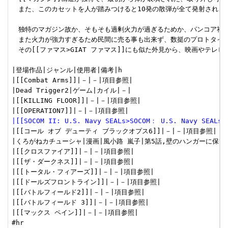
　また、このカセットを人が踏みつけると10発の散弾が全て発射され、傷つ
　独特のマガジン故か、そもそも過剰火力が過ぎるためか、パンコア社の
　また火力が強力すぎるため民間に売る事も出来ず、数挺のプロトタイプ
　その[[ファマス>GIAT ファマス]]にも似た外見から、映画やテレ
|登場作品|ジャンル|使用者|備考|h

|[[Combat Arms]]|－|－|項目参照|

|Dead Trigger2|ゲーム|カイル|－|

|[[KILLING FLOOR]]|－|－|項目参照|

|[[SOCOM II: U.S. Navy SEALs>SOCOM： U.S. Navy SEAL
|[[コール オブ デューティ ブラックオプス6]]|－|－|項目参照|

|くろがねカチューシャ|漫画|風小路 嵐子|第5話,壁のハンガーに保管&b
|[[クロスファイア]]|－|－|項目参照|

|[[ザ・ダークネス]]|－|－|項目参照|

|[[トータル・フィアーズ]]|－|－|項目参照|

|[[ドールズフロントライン]]|－|－|項目参照|

|[[バトルフィールド2]]|－|－|項目参照|

|[[バトルフィールド 3]]|－|－|項目参照|

|[[マックス ペイン]]|－|－|項目参照|

#hr
