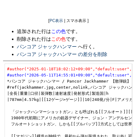
[
PC表示
| スマホ表示 ]
追加された行は
この色
です。
削除された行は
この色
です。
パンコア ジャックハンマー
へ行く。
パンコア ジャックハンマー の差分を削除
#author("2025-01-18T18:02:12+09:00","default:user","u
#author("2026-05-11T14:55:01+09:00","default:user","u
*パンコア ジャックハンマー / Pancor Jackhammer 【散弾銃】 [#z5
#ref(jackhammer.jpg,center,nolink,パンコア ジャックハンマ
|全長|重量|口径|装弾数|連射速度|発射形式|製造国|h

|787mm|4.57kg|[[12ゲージ>ゲージ]]|10|240発/分|F|アメリカ|

　「ジャックハンマーショットガン」とも呼ばれる[[フルオート]][[ショ
　1980年代初期にアメリカの銃器デザイナー、ジョン・アンデルセンによ
　フルオートショットガン、しかも[[ブルパップ]]方式としては世界で
　[[マガジン]]構造が独特で、最初から弾が装填された、取り外し可能