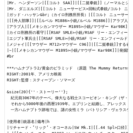
|Mr. ヘンダーソン|[[コルト SAA]]|[[二挺拳銃]]（ノーマルとシル
|Mr. ダニエルズ|[[コルト ニューサービス>回転式拳銃/コルト ニュー
|ガッド・ハッサン&br;（カイロ刑務所所長）|[[コルト ニューサービ
|[[外人部隊]]|[[ルベル M1886>小銃/ルベル M1886]]|アラブ人
|アラブ人|[[メキシカンマウザー M1895>小銃/マウザー Kar98K]]
|カイロ刑務所の看守|[[RSAF SMLE>小銃/RSAF リー・エンフィールド
|エジプト軍兵士|[[RSAF SMLE>小銃/RSAF リー・エンフィールド
|メジャイ|[[マウザー M712>マウザー C96]]|[[二挺拳銃]]する者
|~|[[メキシカンマウザー M1895>小銃/マウザー Kar98K]]|発掘
#br

***ハムナプトラ2/黄金のピラミッド （原題 The Mummy Returns） [
RIGHT:2001年、アメリカ映画

RIGHT:監督：スティーブン・ソマーズ

&size(20){''・ストーリー''};

　紀元前3067年のテーベ。偉大なる戦士スコーピオン・キング（ザ・
　それから5000年後の西暦1939年。エブリンと結婚し、アレックス
　一方ハムナプトラ跡地では、謎の女性ミラ（パトリシア・ヴェラスケス
|使用者|銃器名|備考|h

|リチャード・’リック’・オコーネル|SW Mk.I|[[.44 Spl>口径]