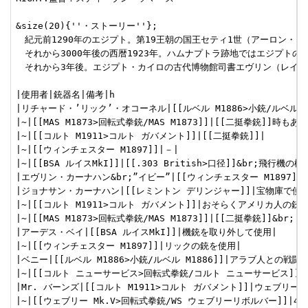
&size(20){''・ストーリー''};

　紀元前1290年のエジプト。第19王朝の国王セティ1世（アーロン
　それから3000年後の西暦1923年。ハムナプトラ跡地ではエジプ
　それから3年後。エジプト・カイロの古代博物館司書エヴリン（レイチ
|使用者|銃器名|備考|h

|リチャード・’リック’・オコーネル|[[ルベル M1886>小銃/ルベル M
|~|[[MAS M1873>回転式拳銃/MAS M1873]]|[[二挺拳銃]]時もあり|
|~|[[コルト M1911>コルト ガバメント]]|[[二挺拳銃]]|

|~|[[ウィンチェスター M1897]]|－|

|~|[[BSA ルイスMkI]]|[[.303 British>口径]]&br;飛行機の機銃
|エヴリン・カーナハン&br;”イビー”|[[ウィンチェスター M1897]]
|ジョナサン・カーナハン|[[レミントン デリンジャー]]|宝物庫で使用|
|~|[[コルト M1911>コルト ガバメント]]|おそらくアメリカ人の銃を
|~|[[MAS M1873>回転式拳銃/MAS M1873]]|[[二挺拳銃]]&br;
|アーデス・ベイ|[[BSA ルイスMkI]]|機銃を取り外して使用|

|~|[[ウィンチェスター M1897]]|リックの銃を使用|

|ベニー|[[ルベル M1886>小銃/ルベル M1886]]|アラブ人との戦闘
|~|[[コルト ニューサービス>回転式拳銃/コルト ニューサービス]]|発
|Mr. バーンズ|[[コルト M1911>コルト ガバメント]]|ウェブリー M
|~|[[ウェブリー Mk.V>回転式拳銃/WS ウェブリーリボルバー]]|4イ