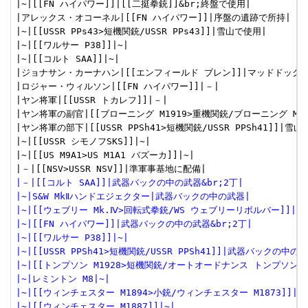
|~|[[FN ハイパワー]]|[[二挺拳銃]]&br;終盤で使用|

|アレックス・オコーネル|[[FN ハイパワー]]|序盤の遺跡で所持|

|~|[[USSR PPs43>短機関銃/USSR PPs43]]|雪山で使用|

|~|[[ワルサー P38]]|~|

|~|[[コルト SAA]]|~|

|ジョナサン・カーナハン|[[エンフィールド ブレン]]|マッドドッグの
|ロジャー・ウィルソン|[[FN ハイパワー]]|－|

|ヤン将軍|[[USSR トカレフ]]|－|

|ヤン将軍の副官|[[ブローニング M1919>重機関銃/ブローニング M19
|ヤン将軍の部下|[[USSR PPSh41>短機関銃/USSR PPSh41]]|雪山
|~|[[USSR シモノフSKS]]|~|

|~|[[US M9A1>US M1A1 バズーカ]]|~|

|－|[[コルト SAA]]|武器バックの中の武器&br;2丁|
|~|S&W MkⅡハンドエジェクター|武器バックの中の武器|
|~|[[ウェブリー Mk.Ⅳ>回転式拳銃/WS ウェブリーリボルバー]]|~|
|~|[[FN ハイパワー]]|武器バックの中の武器&br;2丁|
|~|[[ワルサー P38]]|~|
|~|[[USSR PPSh41>短機関銃/USSR PPSh41]]|武器バックの中の
|~|[[トンプソン M1928>短機関銃/オートオードナンス トンプソン]]
|~|レミントン M8|~|
|~|[[ウィンチェスター M1894>小銃/ウィンチェスター M1873]]|~
|~|[[ウィンチェスター M1887]]|~|