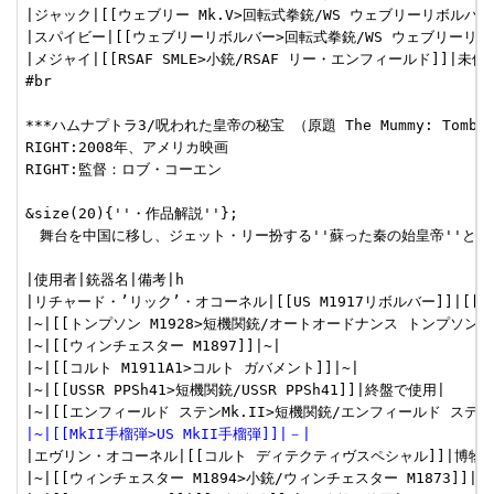
|ジャック|[[ウェブリー Mk.V>回転式拳銃/WS ウェブリーリボルバー]
|スパイビー|[[ウェブリーリボルバー>回転式拳銃/WS ウェブリーリボル
|メジャイ|[[RSAF SMLE>小銃/RSAF リー・エンフィールド]]|未使用
#br

***ハムナプトラ3/呪われた皇帝の秘宝 （原題 The Mummy: Tomb of th
RIGHT:2008年、アメリカ映画

RIGHT:監督：ロブ・コーエン

&size(20){''・作品解説''};

　舞台を中国に移し、ジェット・リー扮する''蘇った秦の始皇帝''と戦う
|使用者|銃器名|備考|h

|リチャード・’リック’・オコーネル|[[US M1917リボルバー]]|[[二
|~|[[トンプソン M1928>短機関銃/オートオードナンス トンプソン]]
|~|[[ウィンチェスター M1897]]|~|

|~|[[コルト M1911A1>コルト ガバメント]]|~|

|~|[[USSR PPSh41>短機関銃/USSR PPSh41]]|終盤で使用|

|~|[[MkII手榴弾>US MkII手榴弾]]|－|
|エヴリン・オコーネル|[[コルト ディテクティヴスペシャル]]|博物館
|~|[[ウィンチェスター M1894>小銃/ウィンチェスター M1873]]|雪