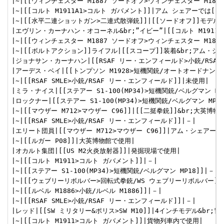
|~|[[ウィンチェスター M1887 ソードオフ>ウィンチェスター M1887
|~|[[コルト M1911A1>コルト ガバメント]]|アム シェアーでは[[二
|~|[[水平二連ショットガン>二連式散弾銃]]|[[ソードオフ]]モデル&
|エヴリン・カーナハン・オコーネル&br;”イビー”|[[コルト M1911
|~|[[ウィンチェスター M1887 ソードオフ>ウィンチェスター M188
|~|[[ボルトアクション]]ライフル|[[スコープ]]装着&br;アム・シェ
|ジョナサン・カーナハン|[[RSAF リー・エンフィールド>小銃/RSA
|アーデス・ベイ|[[トンプソン M1928>短機関銃/オートオードナンス 
|~|[[RSAF SMLE>小銃/RSAF リー・エンフィールド]]|未使用|

|ミラ・ナイス|[[ステアー S1-100(MP34)>短機関銃/ベルグマン MP
|ロックナー|[[ステアー S1-100(MP34)>短機関銃/ベルグマン MP
|~|[[マウザー M712>マウザー C96]]|[[二挺拳銃]]&br;大英博物
|~|[[RSAF SMLE>小銃/RSAF リー・エンフィールド]]|－|

|エリート団員|[[マウザー M712>マウザー C96]]|アム・シェアーでは
|~|[[ルガー P08]]|大英博物館で使用|

|オカルト集団|[[US M2火炎放射器]]|発掘現場で使用|

|~|[[コルト M1911>コルト ガバメント]]|－|

|~|[[ステアー S1-100(MP34)>短機関銃/ベルグマン MP18]]|－|

|~|[[ウェブリーリボルバー>回転式拳銃/WS ウェブリーリボルバー]]|
|~|[[ルベル M1886>小銃/ルベル M1886]]|－|

|~|[[RSAF SMLE>小銃/RSAF リー・エンフィールド]]|－|

|レッド|[[SW ミリタリー&ポリス>SW M10]]|4インチモデル&br;
|~|[[コルト M1911>コルト ガバメント]]|貨物列車内で使用|
