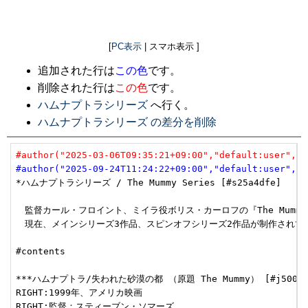
[
PC表示
| スマホ表示 ]
追加された行は
この色
です。
削除された行は
この色
です。
ハムナプトラシリーズ
へ行く。
ハムナプトラシリーズ の差分を削除
#author("2025-03-06T09:35:21+09:00","default:user","u
#author("2025-09-24T11:24:22+09:00","default:user","u
*ハムナプトラシリーズ / The Mummy Series [#s25a4dfe]

　監督カール・フロイント、ミイラ役ボリス・カーロフの『The Mumm
　現在、メインシリーズ3作品、スピンオフシリーズ2作品が制作されてい
#contents

***ハムナプトラ/失われた砂漠の都 （原題 The Mummy） [#j500dd6
RIGHT:1999年、アメリカ映画

RIGHT:監督：スティーブン・ソマーズ
