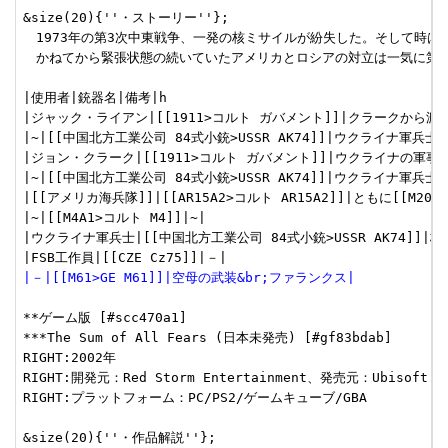
&size(20){''・ストーリー''};

　1973年の第3次中東戦争、一発の核ミサイルが紛失した。そして時は流
　かねてから緊張状態の続いていたアメリカとロシアの対立は一気に第3次
|使用者|銃器名|備考|h

|ジャック・ライアン|[[1911>コルト ガバメント]]|クラークから渡
|~|[[中国北方工業公司 84式小銃>USSR AK74]]|ウクライナ軍兵士か
|ジョン・クラーク|[[1911>コルト ガバメント]]|ウクライナの軍事
|~|[[中国北方工業公司 84式小銃>USSR AK74]]|ウクライナ軍兵士か
|[[アメリカ海兵隊]]|[[AR15A2>コルト AR15A2]]|ともに[[M2
|~|[[M4A1>コルト M4]]|~|

|ウクライナ軍兵士|[[中国北方工業公司 84式小銃>USSR AK74]]|
|－|[[M61>GE M61]]|空母の武装&br;ファランクス|
**ゲーム版 [#scc470a1]

***The Sum of All Fears (日本未発売) [#gf83bdab]

RIGHT:2002年

RIGHT:開発元：Red Storm Entertainment、発売元：Ubisoft

RIGHT:プラットフォーム：PC/PS2/ゲームキューブ/GBA

&size(20){''・作品解説''};
