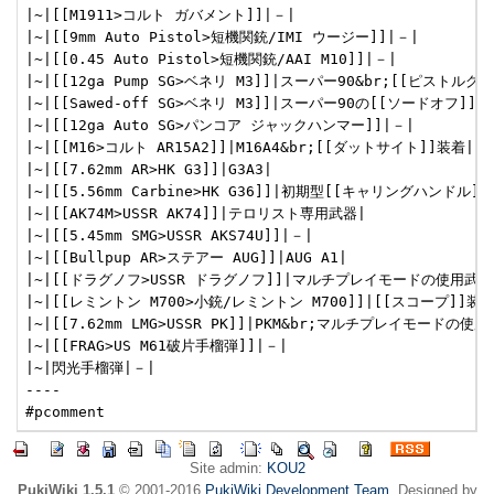
|~|[[M1911>コルト ガバメント]]|－|

|~|[[9mm Auto Pistol>短機関銃/IMI ウージー]]|－|

|~|[[0.45 Auto Pistol>短機関銃/AAI M10]]|－|

|~|[[12ga Pump SG>ベネリ M3]]|スーパー90&br;[[ピストル
|~|[[Sawed-off SG>ベネリ M3]]|スーパー90の[[ソードオフ]]モ
|~|[[12ga Auto SG>パンコア ジャックハンマー]]|－|

|~|[[M16>コルト AR15A2]]|M16A4&br;[[ダットサイト]]装着|

|~|[[7.62mm AR>HK G3]]|G3A3|

|~|[[5.56mm Carbine>HK G36]]|初期型[[キャリングハンドル]]の
|~|[[AK74M>USSR AK74]]|テロリスト専用武器|

|~|[[5.45mm SMG>USSR AKS74U]]|－|

|~|[[Bullpup AR>ステアー AUG]]|AUG A1|

|~|[[ドラグノフ>USSR ドラグノフ]]|マルチプレイモードの使用武器|
|~|[[レミントン M700>小銃/レミントン M700]]|[[スコープ]]装
|~|[[7.62mm LMG>USSR PK]]|PKM&br;マルチプレイモードの使用
|~|[[FRAG>US M61破片手榴弾]]|－|

|~|閃光手榴弾|－|

----

Site admin:
KOU2
PukiWiki 1.5.1
© 2001-2016
PukiWiki Development Team
. Designed by