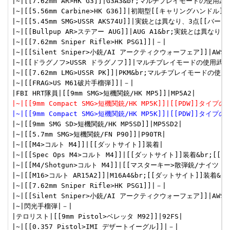
|~|[[7.62mm AR>HK G3]]|G3A3&br;マルチプレイモードの使用武器
|~|[[5.56mm Carbine>HK G36]]|初期型[[キャリングハンドル
|~|[[5.45mm SMG>USSR AKS74U]]|実銃とは異なり、3点[[バース
|~|[[Bullpup AR>ステアー AUG]]|AUG A1&br;実銃とは異なり
|~|[[7.62mm Sniper Rifle>HK PSG1]]|－|

|~|[[Silent Sniper>小銃/AI アークティクウォーフェア]]|AWS|

|~|[[ドラグノフ>USSR ドラグノフ]]|マルチプレイモードの使用武器|
|~|[[7.62mm LMG>USSR PK]]|PKM&br;マルチプレイモードの使用
|~|[[FRAG>US M61破片手榴弾]]|－|

|~|[[9mm Compact SMG>短機関銃/HK MP5K]]|[[PDW]]タ
|~|[[9mm Compact SMG>短機関銃/HK MP5K]]|[[PDW]]タ
|~|[[9mm SMG SD>短機関銃/HK MP5SD]]|MP5SD2|

|~|[[5.7mm SMG>短機関銃/FN P90]]|P90TR|

|~|[[M4>コルト M4]]|[[ダットサイト]]装着|

|~|[[Spec Ops M4>コルト M4]]|[[ダットサイト]]装着&br;[
|~|[[M4/Shotgun>コルト M4]]|[[マスターキー>散弾銃/ナイツ 
|~|[[M16>コルト AR15A2]]|M16A4&br;[[ダットサイト]]装着&br
|~|[[7.62mm Sniper Rifle>HK PSG1]]|－|

|~|[[Silent Sniper>小銃/AI アークティクウォーフェア]]|AWS|

|~|閃光手榴弾|－|

|テロリスト|[[9mm Pistol>ベレッタ M92]]|92FS|

|~|[[0.357 Pistol>IMI デザートイーグル]]|－|
