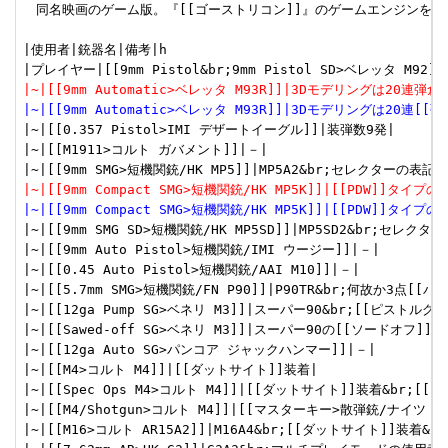
　同名映画のゲーム版。『[[ゴーストリコン]]』のゲームエンジンを流
|使用者|銃器名|備考|h

|~|[[9mm Automatic>ベレッタ M93R]]|3Dモデリングは20連
|~|[[9mm Automatic>ベレッタ M93R]]|3Dモデリングは20連
|~|[[0.357 Pistol>IMI デザートイーグル]]|装弾数9発|

|~|[[M1911>コルト ガバメント]]|－|

|~|[[9mm Compact SMG>短機関銃/HK MP5K]]|[[PD
|~|[[9mm Compact SMG>短機関銃/HK MP5K]]|[[PDW
|~|[[9mm SMG SD>短機関銃/HK MP5SD]]|MP5SD2&br;
|~|[[9mm Auto Pistol>短機関銃/IMI ウージー]]|－|

|~|[[0.45 Auto Pistol>短機関銃/AAI M10]]|－|

|~|[[5.7mm SMG>短機関銃/FN P90]]|P90TR&br;何故か3点[[バ
|~|[[12ga Pump SG>ベネリ M3]]|スーパー90&br;[[ピストル
|~|[[Sawed-off SG>ベネリ M3]]|スーパー90の[[ソードオフ]]
|~|[[12ga Auto SG>パンコア ジャックハンマー]]|－|

|~|[[M4>コルト M4]]|[[ダットサイト]]装着|

|~|[[Spec Ops M4>コルト M4]]|[[ダットサイト]]装着&br;
|~|[[M4/Shotgun>コルト M4]]|[[マスターキー>散弾銃/ナイツ 
|~|[[M16>コルト AR15A2]]|M16A4&br;[[ダットサイト]]装着&br