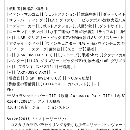
|使用者|銃器名|備考|h

|イアン・マルコム|[[ボルトアクション]]式麻酔銃|[[ダットサイト]]及
|サラ・ハーディング|[[LAR グリズリー・ビッグボア>対物火器/LAR 
|エディー・カー|[[ボルトアクション]]式麻酔銃|[[ダットサイト]]及び
|ローランド・テンボ|[[水平二連式>二連式散弾銃]]ライフル|[[象撃ち
|~|[[LAR グリズリー・ビッグボア>対物火器/LAR グリズリー・ビッグ
|アジャイ・シドゥ|[[ウィンチェスター M70>小銃/ウィンチェスター M7
|ディーター・スターク|麻酔銃|[[スコープ]]装着|

|~|[[H&K HK91>HK G3]]|[[スコープ]]装着&br;[[タクティカル
|ハンター|[[LAR グリズリー・ビッグボア>対物火器/LAR グリズリ
|~|[[フランキ スパス12]]|発砲無し|

|~|[[AKM>USSR AKM]]|－|

|警察官|[[H&K HK91>HK G3]]|ヘリから狙撃|

|動物園の警備員|[[1911>コルト ガバメント]]|－|

#br

**ジュラシック・パークIII (原題 Jurassic Park III) [#p818f4
RIGHT:2001年、アメリカ映画

RIGHT:監督：ジョー・ジョンストン

&size(20){''・ストーリー''};

　コスタリカ沖でパラセイリングを楽しむ少年エリック(トレヴァー・モ