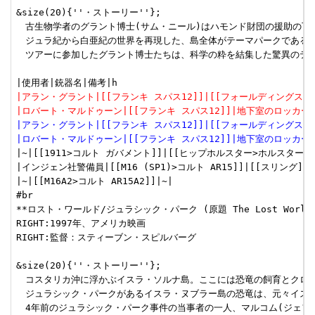
&size(20){''・ストーリー''};

　古生物学者のグラント博士(サム・ニール)はハモンド財団の援助の下
　ジュラ紀から白亜紀の世界を再現した、島全体がテーマパークである”
　ツアーに参加したグラント博士たちは、科学の粋を結集した驚異のテー
|アラン・グラント|[[フランキ スパス12]]|[[フォールディングストッ
|ロバート・マルドゥーン|[[フランキ スパス12]]|地下室のロッカーか
|アラン・グラント|[[フランキ スパス12]]|[[フォールディングストック>
|ロバート・マルドゥーン|[[フランキ スパス12]]|地下室のロッカーから
|~|[[1911>コルト ガバメント]]|[[ヒップホルスター>ホルスター]]
|インジェン社警備員|[[M16 (SP1)>コルト AR15]]|[[スリング]]装
|~|[[M16A2>コルト AR15A2]]|~|

#br

**ロスト・ワールド/ジュラシック・パーク (原題 The Lost World: Jur
RIGHT:1997年、アメリカ映画

RIGHT:監督：スティーブン・スピルバーグ

&size(20){''・ストーリー''};

　コスタリカ沖に浮かぶイスラ・ソルナ島。ここには恐竜の飼育とクロー
　ジュラシック・パークがあるイスラ・ヌブラー島の恐竜は、元々イス
　4年前のジュラシック・パーク事件の当事者の一人、マルコム(ジェフ