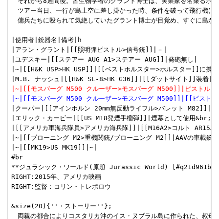
　それから8週間後。古生物学者のグラント博士は、実業家を名乗るポー
　ツアー当日、一行が島上空に差し掛かった時、条件を破って飛行機は島
　傭兵たちに殴られて気絶していたグラント博士が目覚め、すぐに島から
|使用者|銃器名|備考|h

|アラン・グラント|[[照明弾ピストル>信号銃]]|－|

|ユデスキー|[[ステアー AUG A1>ステアー AUG]]|発砲無し|

|~|[[H&K USP>HK USP]]|[[ベストホルスター>ホルスター]]に携行|
|~|[[モスバーグ M500 クルーザー>モスバーグ M500]]|ピストル
|~|[[モスバーグ M500 クルーザー>モスバーグ M500]]|[[ピス
|クーパー|[[アインホルン 20mm無反動ライフル>バレット M82]]|M
|エリック・カービー|[[US M18発煙手榴弾]]|煙幕として使用&br;島
|[[アメリカ軍海兵隊員>アメリカ海兵隊]]|[[M16A2>コルト AR15A2
|~|[[ブローニング M2>重機関銃/ブローニング M2]]|AAVの車載銃|

|~|[[MK19>US MK19]]|~|

#br

**ジュラシック・ワールド(原題 Jurassic World) [#q21d961b]

RIGHT:2015年、アメリカ映画

RIGHT:監督：コリン・トレボロウ 

&size(20){''・ストーリー''};

　両親の都合によりコスタリカ沖のイス・ヌブラル島に作られた、叔母の