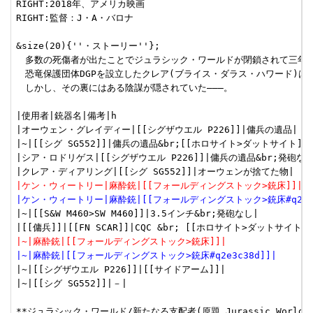
RIGHT:2018年、アメリカ映画

RIGHT:監督：J・A・バロナ

&size(20){''・ストーリー''};

　多数の死傷者が出たことでジュラシック・ワールドが閉鎖されて三年後
　恐竜保護団体DGPを設立したクレア(ブライス・ダラス・ハワード)は
　しかし、その裏にはある陰謀が隠されていた―――。　

|使用者|銃器名|備考|h

|オーウェン・グレイディー|[[シグザウエル P226]]|傭兵の遺品|

|~|[[シグ SG552]]|傭兵の遺品&br;[[ホロサイト>ダットサイト]]
|シア・ロドリゲス|[[シグザウエル P226]]|傭兵の遺品&br;発砲なし|
|ケン・ウィートリー|麻酔銃|[[フォールディングストック>銃床]]|
|ケン・ウィートリー|麻酔銃|[[フォールディングストック>銃床#q2e3c
|~|[[S&W M460>SW M460]]|3.5インチ&br;発砲なし|

|~|麻酔銃|[[フォールディングストック>銃床]]|
|~|麻酔銃|[[フォールディングストック>銃床#q2e3c38d]]|
|~|[[シグザウエル P226]]|[[サイドアーム]]|

|~|[[シグ SG552]]|－|

**ジュラシック・ワールド/新たなる支配者(原題 Jurassic World: Dom