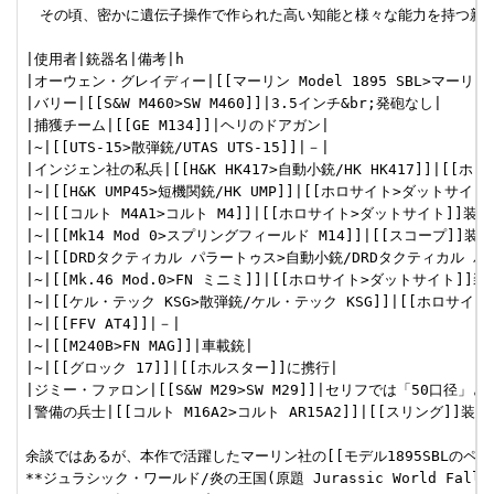
　その頃、密かに遺伝子操作で作られた高い知能と様々な能力を持つ新種
|使用者|銃器名|備考|h

|オーウェン・グレイディー|[[マーリン Model 1895 SBL>マーリ
|バリー|[[S&W M460>SW M460]]|3.5インチ&br;発砲なし|

|捕獲チーム|[[GE M134]]|ヘリのドアガン|

|~|[[UTS-15>散弾銃/UTAS UTS-15]]|－|

|インジェン社の私兵|[[H&K HK417>自動小銃/HK HK417]]|[
|~|[[H&K UMP45>短機関銃/HK UMP]]|[[ホロサイト>ダットサイト
|~|[[コルト M4A1>コルト M4]]|[[ホロサイト>ダットサイト]]装着
|~|[[Mk14 Mod 0>スプリングフィールド M14]]|[[スコープ]]装着
|~|[[DRDタクティカル パラートゥス>自動小銃/DRDタクティカル パラ
|~|[[Mk.46 Mod.0>FN ミニミ]]|[[ホロサイト>ダットサイト]]装
|~|[[ケル・テック KSG>散弾銃/ケル・テック KSG]]|[[ホロサイト
|~|[[FFV AT4]]|－|

|~|[[M240B>FN MAG]]|車載銃|

|~|[[グロック 17]]|[[ホルスター]]に携行|

|ジミー・ファロン|[[S&W M29>SW M29]]|セリフでは「50口径」と
|警備の兵士|[[コルト M16A2>コルト AR15A2]]|[[スリング]]装着&
余談ではあるが、本作で活躍したマーリン社の[[モデル1895SBLのページ(外部リンク)
**ジュラシック・ワールド/炎の王国(原題 Jurassic World Fallen Ki