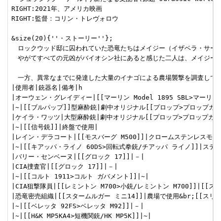
RIGHT:2021年、アメリカ映画

RIGHT:監督：コリン・トレヴォロウ

&size(20){''・ストーリー''};

　ロックウッド邸に囚われていた恐竜たちはメイジー（イザベラ・サー
　やがてすべての元凶がバイオシン社にあると感じた二人は、メイジーと
　一方、異常なまでに発達した大量のイナゴによる農場襲撃を調査してい
|使用者|銃器名|備考|h

|オーウェン・グレイディー|[[マーリン Model 1895 SBL>マー
|~|[[ブルパップ]]型麻酔銃|劇中オリジナル[[プロップ>プロップガン]
|ケイラ・ワッツ|大型麻酔銃|劇中オリジナル[[プロップ>プロップガン]]
|~|[[信号銃]]|終盤で使用|

|レイン・デラコート|[[モスバーグ M500]]|クロームステンレスモデル
|~|[[キアッパ・ライノ 60DS>回転式拳銃/チアッパ ライノ]]|ステン
|バリー・センベーヌ|[[グロック 17]]|－|

|CIA捜査官|[[グロック 17]]|－|

|~|[[コルト 1911>コルト ガバメント]]|~|

|CIA狙撃隊員|[[レミントン M700>小銃/レミントン M700]]|[[ス
|恐竜密売組織|[[スタームルガー ミニ14]]|農場で使用&br;[[スリン
|~|[[ベレッタ 92FS>ベレッタ M92]]|－|

|~|[[H&K MP5KA4>短機関銃/HK MP5K]]|~|
