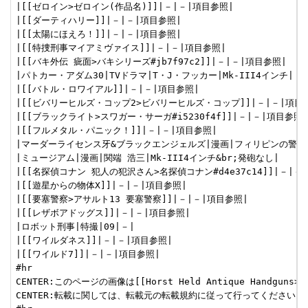
|[[ゼロイン>ゼロイン(作品名)]]|－|－|項目参照|

|[[ダーティハリー]]|－|－|項目参照|

|[[太陽にほえろ！]]|－|－|項目参照|

|[[特捜刑事マイアミヴァイス]]|－|－|項目参照|

|[[バキ外伝 疵面>バキシリーズ#jb7f97c2]]|－|－|項目参照|

|パトカー・アダム30|TVドラマ|T・J・フッカー|Mk-III4インチ|

|[[バトル・ロワイアル]]|－|－|項目参照|

|[[ビバリーヒルズ・コップ2>ビバリーヒルズ・コップ]]|－|－|項目参
|[[ブラックライト>スワガー・サーガ#i5230f4f]]|－|－|項目参照|

|[[フルメタル・パニック！]]|－|－|項目参照|

|マーダーライセンス牙&ブラックエンジェルズ|漫画|フィリピンの警官|
|ミュージアム|漫画|関端 浩三|Mk-III4インチ&br;発砲なし|

|[[名探偵コナン 犯人の犯沢さん>名探偵コナン#d4e37c14]]|－|－|
|[[遊星からの物体X]]|－|－|項目参照|

|[[要塞警察>アサルト13 要塞警察]]|－|－|項目参照|

|[[レザボアドッグス]]|－|－|項目参照|

|ロボット刑事|特撮|09|－|

|[[ワイルダネス]]|－|－|項目参照|

|[[ワイルド7]]|－|－|項目参照|

#hr

CENTER:このページの画像は[[Horst Held Antique Handguns>
CENTER:転載に関しては、転載元の転載規約に従って行ってください。
