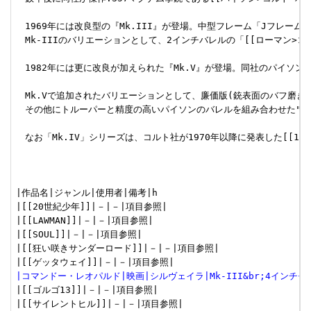
　1969年には改良型の『Mk.III』が登場。中型フレーム「Jフレー
　Mk-IIIのバリエーションとして、2インチバレルの「[[ローマン>
　1982年には更に改良が加えられた『Mk.V』が登場。同社のパイソ
　Mk.Vで追加されたバリエーションとして、廉価版(銃表面のバフ磨き
　その他にトルーパーと精度の高いパイソンのバレルを組み合わせた"Tro
　なお「Mk.IV」シリーズは、コルト社が1970年以降に発表した[[191
|作品名|ジャンル|使用者|備考|h

|[[20世紀少年]]|－|－|項目参照|

|[[LAWMAN]]|－|－|項目参照|

|[[SOUL]]|－|－|項目参照|

|[[狂い咲きサンダーロード]]|－|－|項目参照|

|コマンドー・レオパルド|映画|シルヴェイラ|Mk-III&br;4インチモ
|[[ゴルゴ13]]|－|－|項目参照|

|[[サイレントヒル]]|－|－|項目参照|
