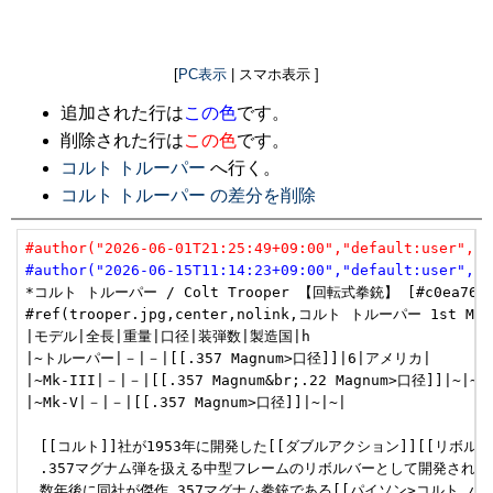
[
PC表示
| スマホ表示 ]
追加された行は
この色
です。
削除された行は
この色
です。
コルト トルーパー
へ行く。
コルト トルーパー の差分を削除
#author("2026-06-01T21:25:49+09:00","default:user","u
#author("2026-06-15T11:14:23+09:00","default:user","u
*コルト トルーパー / Colt Trooper 【回転式拳銃】 [#c0ea765d
#ref(trooper.jpg,center,nolink,コルト トルーパー 1st Mode
|モデル|全長|重量|口径|装弾数|製造国|h

|~トルーパー|－|－|[[.357 Magnum>口径]]|6|アメリカ|

|~Mk-III|－|－|[[.357 Magnum&br;.22 Magnum>口径]]|~|~|

|~Mk-V|－|－|[[.357 Magnum>口径]]|~|~|

　[[コルト]]社が1953年に開発した[[ダブルアクション]][[リボ
　.357マグナム弾を扱える中型フレームのリボルバーとして開発された。
　数年後に同社が傑作.357マグナム拳銃である[[パイソン>コルト 